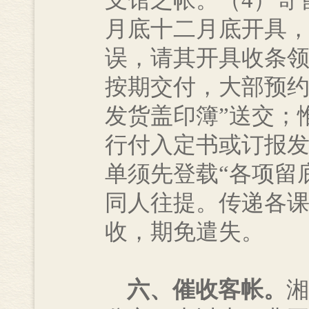
支馆之帐。（4）寄
月底十二月底开具，
误，请其开具收条领
按期交付，大部预约
发货盖印簿”送交；
行付入定书或订报发
单须先登载“各项留
同人往提。传递各课
收，期免遣失。
六、催收客帐。
湘