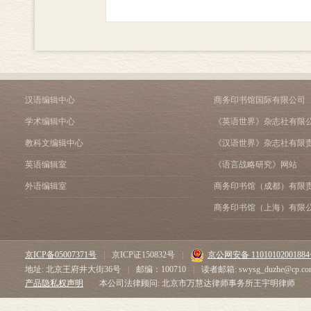
汉语编辑中心
商务印书馆国际有限公司
学术编辑中心
《英语世界》杂志社有限
教科文编辑中心
《汉语世界》杂志社有限
英语编辑室
《语言战略研究》网站
外语编辑室
商务印书馆（成都）有限
商务印书馆（上海）有限
京ICP备05007371号
|
京ICP证150832号
|
京公网安备 1101010200188
地址: 北京王府井大街36号
|
邮编：100710
|
读者邮箱: swysg_duzhe@cp.co
产品隐私权声明
本公司法律顾问: 北京市万慧达律师事务所王宇明律师