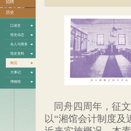
招聘
历史
口述史
馆史动态
名人与商务
馆史资料
钩沉
大事记
博物馆
同舟四周年，征文
以“湘馆会计制度及