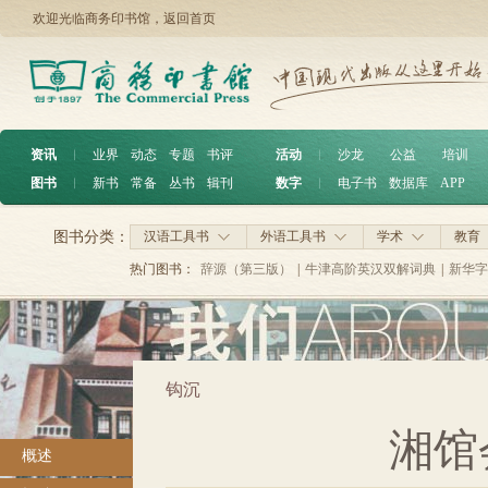
欢迎光临商务印书馆，
返回首页
资讯
︱
业界
动态
专题
书评
活动
︱
沙龙
公益
培训
图书
︱
新书
常备
丛书
辑刊
数字
︱
电子书
数据库
APP
图书分类：
汉语工具书
外语工具书
学术
教育
热门图书：
辞源（第三版）
|
牛津高阶英汉双解词典
|
新华字
钩沉
湘馆
概述