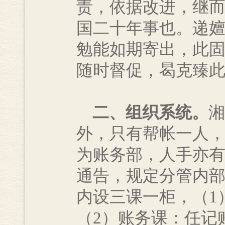
责，依据改进，继
国二十年事也。递
勉能如期寄出，此
随时督促，曷克臻
二、组织系统。
湘
外，只有帮帐一人
为账务部，人手亦
通告，规定分管内
内设三课一柜，（1
（2）账务课：任记