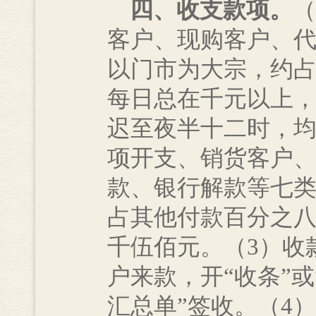
四、收支款项。
（
客户、现购客户、
以门市为大宗，约
每日总在千元以上
迟至夜半十二时，均
项开支、销货客户
款、银行解款等七
占其他付款百分之
千伍佰元。（3）收
户来款，开“收条”
汇总单”签收。（4