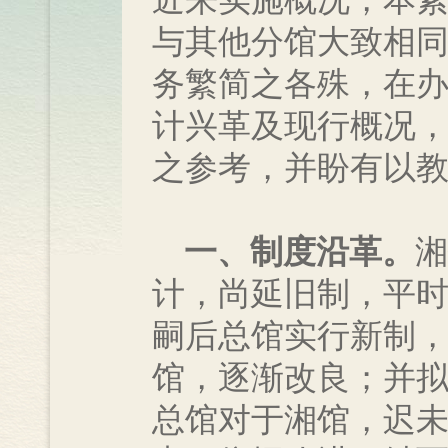
近来实施概况，本
与其他分馆大致相
务繁简之各殊，在
计兴革及现行概况
之参考，并盼有以
一、制度沿革。
湘
计，尚延旧制，平
嗣后总馆实行新制
馆，逐渐改良；并
总馆对于湘馆，迟