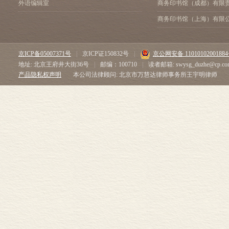
外语编辑室
商务印书馆（成都）有限
商务印书馆（上海）有限
京ICP备05007371号
|
京ICP证150832号
|
京公网安备 1101010200188
地址: 北京王府井大街36号
|
邮编：100710
|
读者邮箱: swysg_duzhe@cp.co
产品隐私权声明
本公司法律顾问: 北京市万慧达律师事务所王宇明律师