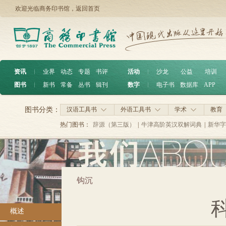
欢迎光临商务印书馆，
返回首页
资讯
︱
业界
动态
专题
书评
活动
︱
沙龙
公益
培训
图书
︱
新书
常备
丛书
辑刊
数字
︱
电子书
数据库
APP
图书分类：
汉语工具书
外语工具书
学术
教育
热门图书：
辞源（第三版）
|
牛津高阶英汉双解词典
|
新华字
钩沉
概述