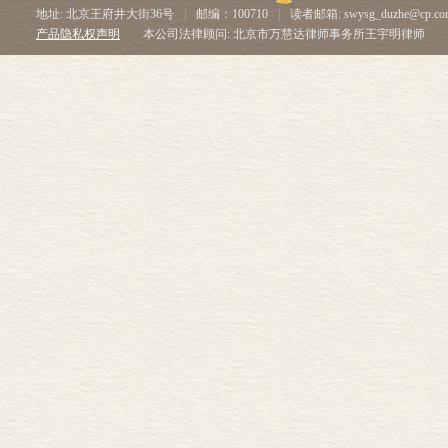
地址: 北京王府井大街36号
|
邮编：100710
|
读者邮箱: swysg_duzhe@cp.co
产品隐私权声明
本公司法律顾问: 北京市万慧达律师事务所王宇明律师