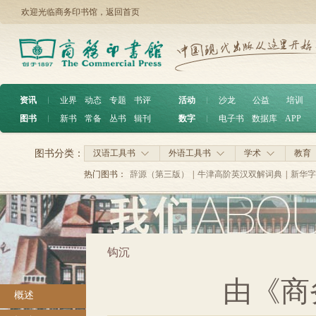
欢迎光临商务印书馆，
返回首页
资讯
︱
业界
动态
专题
书评
活动
︱
沙龙
公益
培训
图书
︱
新书
常备
丛书
辑刊
数字
︱
电子书
数据库
APP
图书分类：
汉语工具书
外语工具书
学术
教育
热门图书：
辞源（第三版）
|
牛津高阶英汉双解词典
|
新华字
钩沉
由《商
概述