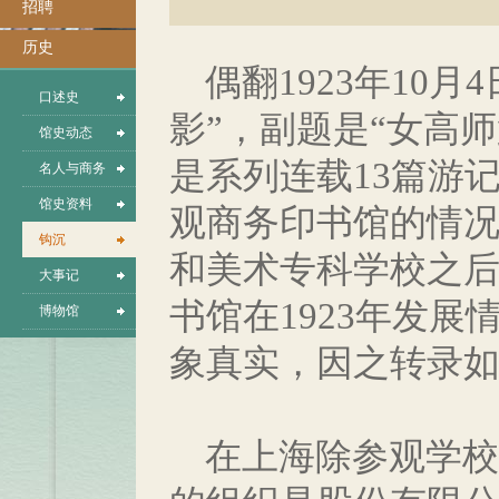
招聘
历史
偶翻1923年10
口述史
影”，副题是“女高
馆史动态
是系列连载13篇游
名人与商务
馆史资料
观商务印书馆的情
钩沉
和美术专科学校之
大事记
书馆在1923年发
博物馆
象真实，因之转录
在上海除参观学校