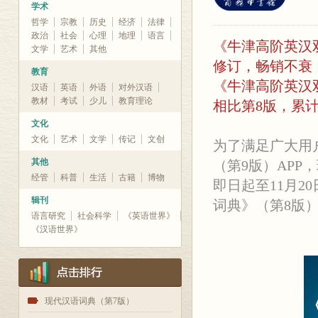
学术
哲学
宗教
历史
经济
法律
政治
社会
心理
地理
语言
《牛津高阶英汉
文学
艺术
其他
修订，畅销不衰
教育
《牛津高阶英汉双
汉语
英语
外语
对外汉语
教材
考试
少儿
教育理论
相比第8版，累计
文化
文化
艺术
文学
传记
文创
为了满足广大用
其他
（第9版）APP
经管
科普
生活
古籍
博物
即日起至11月2
辑刊
词典》（第8版）
语言研究
社会科学
《英语世界》
《汉语世界》
1
现代汉语词典（第7版）