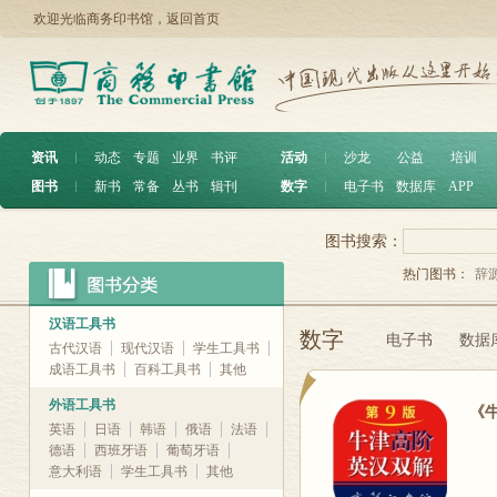
欢迎光临商务印书馆，
返回首页
资讯
︱
动态
专题
业界
书评
活动
︱
沙龙
公益
培训
图书
︱
新书
常备
丛书
辑刊
数字
︱
电子书
数据库
APP
图书搜索：
热门图书：
辞
汉语工具书
数字
电子书
数据
古代汉语
现代汉语
学生工具书
成语工具书
百科工具书
其他
外语工具书
《
英语
日语
韩语
俄语
法语
德语
西班牙语
葡萄牙语
意大利语
学生工具书
其他