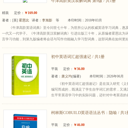
牛津高阶英汉双解词典 第9版 / 共1册
精装
定价：
￥169.00
著者：
[英]
霍恩比
译者：
李旭影
等
本印时间：2018年03月
《牛津高阶英语词典》至今问世七十年，为世所公认的权威英语学习词典，惠
一代又一代学子。《牛津高阶英汉双解词典》引进出版三十年，从原编者霍恩比为
言学习功能，到第九版编者将会话与写作功能融入学习型词典，这部词典在如何更好地
初中英语词汇超强速记 / 共1册
平装
定价：
￥36.80
著者：
唐义均
(编著)
本印时间：2026年06月
《初中英语词汇超强速记》是在深入研究《义
编写而成的，既满足了学生自学词汇的需求，又满
生平常英语学习中的实际问题，还针对中考英语的各
柯林斯COBUILD英语语法丛书：隐喻 / 共1
平装
定价：
￥46.00