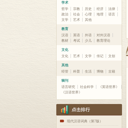
学术
哲学
宗教
历史
经济
法律
政治
社会
心理
地理
语言
文学
艺术
其他
教育
汉语
英语
外语
对外汉语
教材
考试
少儿
教育理论
文化
文化
艺术
文学
传记
文创
其他
经管
科普
生活
博物
古籍
辑刊
语言研究
社会科学
《英语世界》
《汉语世界》
1
现代汉语词典（第7版）