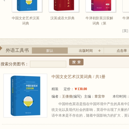
中国文史艺术汉英
汉英成语大辞典
牛津初阶英汉双解
牛
词典
词典（第
[英]
外语工具书
默认
出版时间
点击率
搜索分类图书：
中国文史艺术汉英词典 / 共1册
精装
定价：
￥130.00
编者：
王倩倩
(编写) 主编：
章宜华
本印时间：2
中国特色英语是指在中国环境中产生的具有中国
统文化以及现代社会的影响，英语中出现了大量的
语中本来是不存在的，随着中国影响力的扩大，英语