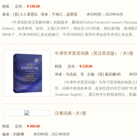
精装
定价：
￥198.00
著者：
[英]
A.S.霍恩比
译者：
于海江
，
赵翠莲
本印时间：2023年04月
《牛津高阶英汉双解词典》的新版本，翻译自Oxford Advanced Learner's Dictionary 
Edition)，收录单词、短语、义项228 000个，例证近110 000条。相比第9版，新增
000余个，牛津3000词汇表全面修订，牛津5000词汇表和牛津短语学术词汇表全新...
牛津学术英语词典（英汉双语版） / 共1册
精装
定价：
￥228.00
译者：
马浩岚
等 主编：
[英]
戴安娜•莉
本印
《牛津学术英语词典》为学习型词典的创新之
导。词典中收录的单词，是依托含8500万词的“牛津学术英语
Academic English）、通过科学分析精选得出
汉葡词典 / 共1册
精装
定价：
￥460.00
编者：
刘焕卿
本印时间：2021年08月