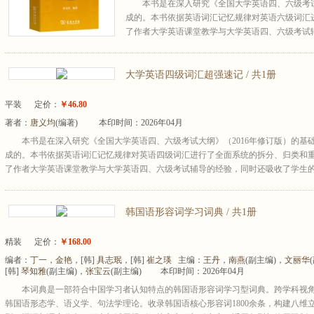
本书是在深入研究《全国大学英语四、六级考试
成的。本书依据英语词汇记忆规律对英语六级词汇
了作者大学英语课堂教学与大学英语四、六级考试辅
大学英语四级词汇超强速记 / 共1册
平装
定价：
￥46.80
著者：
唐义均
(编著)
本印时间：2026年04月
本书是在深入研究《全国大学英语四、六级考试大纲》（2016年修订版）的基
成的。本书依据英语词汇记忆规律对英语四级词汇进行了全面系统的拆分、归类和
了作者大学英语课堂教学与大学英语四、六级考试辅导的经验，同时还吸收了学生的宝
韩国语形容词学习词典 / 共1册
精装
定价：
￥168.00
编者：
丁一
，
金艳
，[韩]
具志珉
，[韩]
崔之瑛
主编：
王丹
，
南燕
(副主编)，
文丽华
[韩]
琴知雅
(副主编)，
张宝云
(副主编)
本印时间：2026年04月
本词典是一部符合中国学习者认知特点的韩国语形容词学习型词典。跨学科视
韩国语形态学、语义学、句法学理论。收录韩国语核心形容词1800余条，构建八维