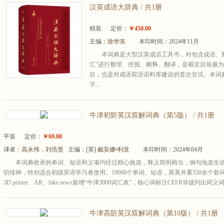
汉英成语大辞典 / 共1册
精装
定价：
￥450.00
主编：
徐华东
本印时间：2024年11月
本词典是大型汉英成语工具书，对包含成语、
汇”进行整理、挖掘、阐释、翻译，是截至目前最
目，也是对成语双语语料库建设的首次尝试。本词典
字...
牛津初阶英汉双解词典（第5版） / 共1册
平装
定价：
￥69.00
译者：
高永伟
，
刘浩贤
主编：
[英]
戴安娜•利亚
本印时间：2024年04月
本词典收录的单词、短语和义项均经过精心挑选，释义简明精当，例句地道生
切传神，特别适合初级英语学习者使用。19000个单词、短语，英美并重350余个新
3D printer、AR、fake news新增“牛津3000词汇表”，核心词标注CEFR等级列出同义词与
牛津高阶英汉双解词典（第10版） / 共1册