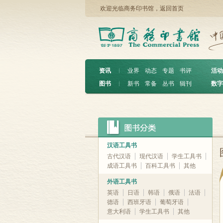
欢迎光临商务印书馆，
返回首页
资讯
︱
业界
动态
专题
书评
活动
图书
︱
新书
常备
丛书
辑刊
数字
汉语工具书
古代汉语
现代汉语
学生工具书
成语工具书
百科工具书
其他
外语工具书
英语
日语
韩语
俄语
法语
德语
西班牙语
葡萄牙语
意大利语
学生工具书
其他