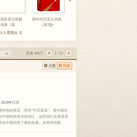
津高阶英汉双解
新时代汉英大词典
牛津学术英语词典
英语结构入门
词典（第
（第2版•
（英汉双
钱军
著
A.S.霍恩比
著
共有 486个
1
/ 33
大图
列表
024年12月
特色的英语，而非“中式英语”。受中国传
与中国特色有关的词汇，这些词汇在英语原
在中国也有了新的发展。本系列词典...