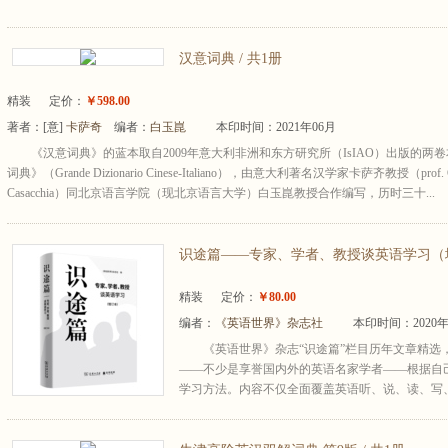
汉意词典 / 共1册
精装
定价：
￥598.00
著者：
[意]
卡萨奇
编者：
白玉崑
本印时间：2021年06月
《汉意词典》的蓝本取自2009年意大利非洲和东方研究所（IsIAO）出版的两
词典》（Grande Dizionario Cinese-Italiano），由意大利著名汉学家卡萨齐教授（prof. G
Casacchia）同北京语言学院（现北京语言大学）白玉崑教授合作编写，历时三十...
识途篇——专家、学者、教授谈英语学习（增订
精装
定价：
￥80.00
编者：
《英语世界》杂志社
本印时间：2020年
《英语世界》杂志“识途篇”栏目历年文章精选
——不少是享誉国内外的英语名家学者——根据自
学习方法。内容不仅全面覆盖英语听、说、读、写、