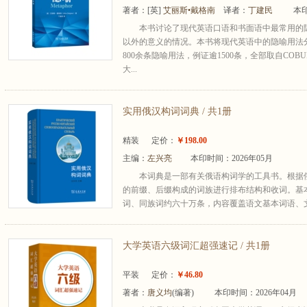
著者：
[英]
艾丽斯•戴格南
译者：
丁建民
本印
本书讨论了现代英语口语和书面语中最常用的
以外的意义的情况。本书将现代英语中的隐喻用法分
800余条隐喻用法，例证逾1500条，全部取自COB
大...
实用俄汉构词词典 / 共1册
精装
定价：
￥198.00
主编：
左兴亮
本印时间：2026年05月
本词典是一部有关俄语构词学的工具书。根据
的前缀、后缀构成的词族进行排布结构和收词。基本
词、同族词约六十万条，内容覆盖语文基本词语、文
大学英语六级词汇超强速记 / 共1册
平装
定价：
￥46.80
著者：
唐义均
(编著)
本印时间：2026年04月