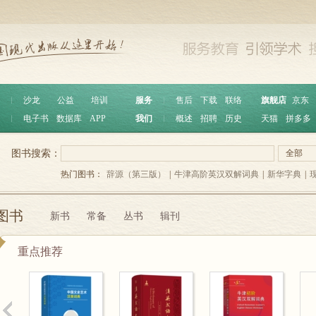
︱
沙龙
公益
培训
服务
︱
售后
下载
联络
旗舰店
京东
︱
电子书
数据库
APP
我们
︱
概述
招聘
历史
天猫
拼多多
图书搜索：
全部
热门图书：
辞源（第三版）
|
牛津高阶英汉双解词典
|
新华字典
|
图书
新书
常备
丛书
辑刊
重点推荐