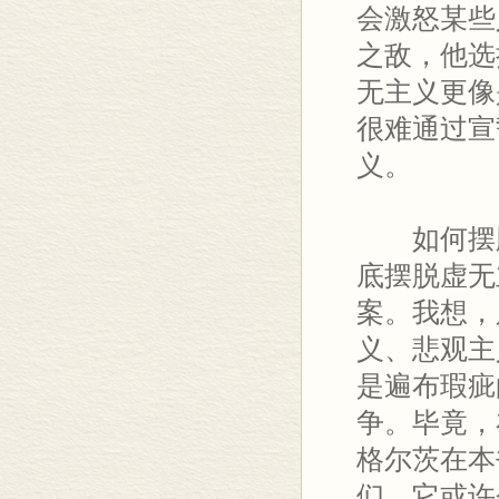
会激怒某些
之敌，他选
无主义更像
很难通过宣
义。
如何摆脱
底摆脱虚无
案。我想，
义、悲观主
是遍布瑕疵
争。毕竟，
格尔茨在本
们，它或许