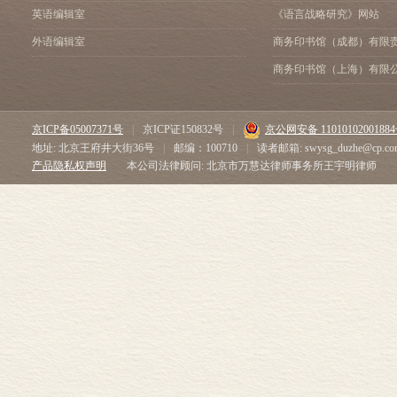
英语编辑室
《语言战略研究》网站
外语编辑室
商务印书馆（成都）有限
商务印书馆（上海）有限
京ICP备05007371号
|
京ICP证150832号
|
京公网安备 1101010200188
地址: 北京王府井大街36号
|
邮编：100710
|
读者邮箱: swysg_duzhe@cp.co
产品隐私权声明
本公司法律顾问: 北京市万慧达律师事务所王宇明律师