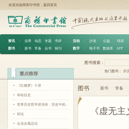
欢迎光临商务印书馆，
返回首页
资讯
︱
业界
动态
专题
书评
活动
︱
沙龙
公益
培训
图书
︱
新书
常备
丛书
辑刊
数字
︱
电子书
数据库
APP
图书搜索：
热门图书：
辞
《红楼梦》十讲
图书
新书
常备
布哈拉史
世界历史哲学讲演录：历史中的...
《虚无主
利论
企业合规总论