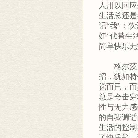
人用以回应
生活总还是
记“我”：
好”代替生
简单快乐无
格尔茨同
招，犹如特
觉而已，而
总是会击穿
性与无力感
的自我调适
生活的控制
了快乐箱，