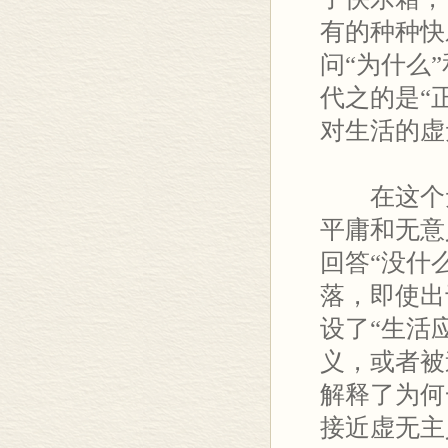
有的种种快
问“为什么
代之的是“正常
对生活的虚
在这个无
平庸和无意
回答“没什
落，即使出
设了“生活
义，或者被
解释了为何
接近虚无主