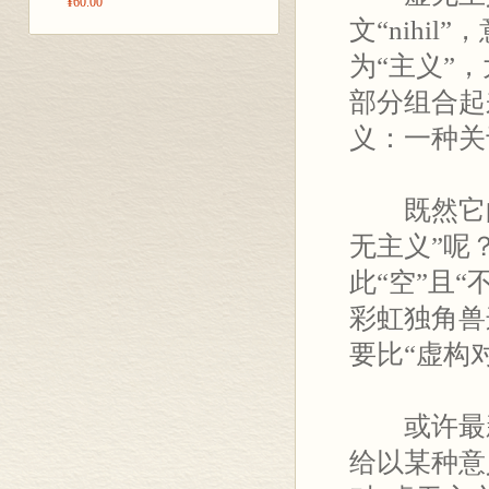
¥60.00
文“nihil
为“主义”
部分组合起
义：一种关
既然它的核
无主义”呢
此“空”且
彩虹独角兽
要比“虚构
或许最新
给以某种意