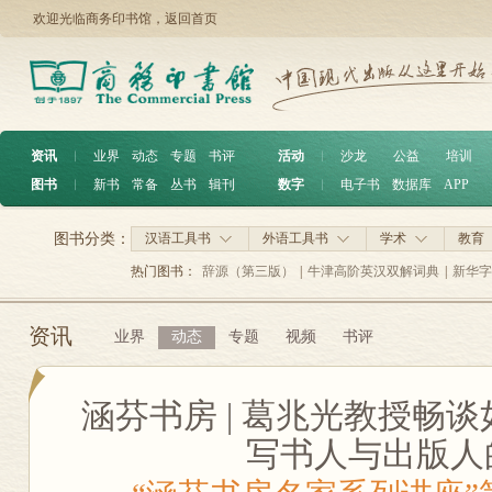
欢迎光临商务印书馆，
返回首页
资讯
︱
业界
动态
专题
书评
活动
︱
沙龙
公益
培训
图书
︱
新书
常备
丛书
辑刊
数字
︱
电子书
数据库
APP
图书分类：
汉语工具书
外语工具书
学术
教育
热门图书：
辞源（第三版）
|
牛津高阶英汉双解词典
|
新华字
资讯
业界
动态
专题
视频
书评
涵芬书房 | 葛兆光教授畅
写书人与出版人