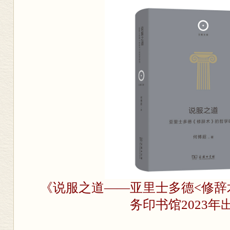
《说服之道——亚里士多德<修辞
务印书馆2023年