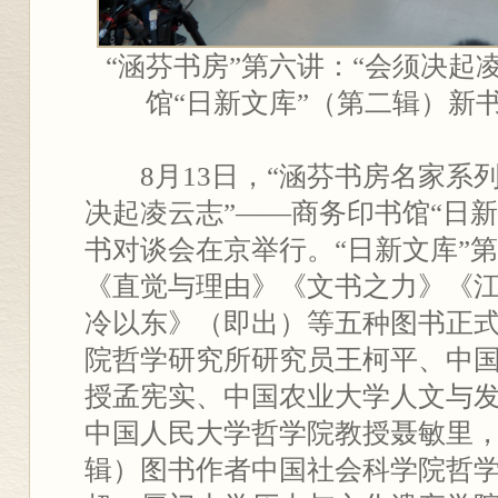
“涵芬书房”第六讲：“会须决起
馆“日新文库”（第二辑）新
8月13日，“涵芬书房名家系
决起凌云志”——商务印书馆“日
书对谈会在京举行。“日新文库”
《直觉与理由》《文书之力》《
冷以东》（即出）等五种图书正
院哲学研究所研究员王柯平、中
授孟宪实、中国农业大学人文与
中国人民大学哲学院教授聂敏里，
辑）图书作者中国社会科学院哲