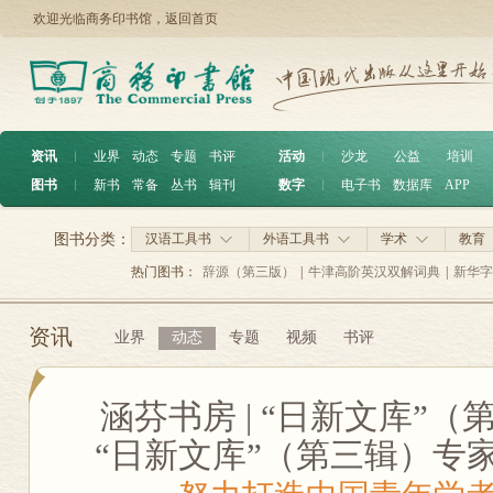
欢迎光临商务印书馆，
返回首页
资讯
︱
业界
动态
专题
书评
活动
︱
沙龙
公益
培训
图书
︱
新书
常备
丛书
辑刊
数字
︱
电子书
数据库
APP
图书分类：
汉语工具书
外语工具书
学术
教育
热门图书：
辞源（第三版）
|
牛津高阶英汉双解词典
|
新华字
资讯
业界
动态
专题
视频
书评
涵芬书房 | “日新文库”
“日新文库”（第三辑）专