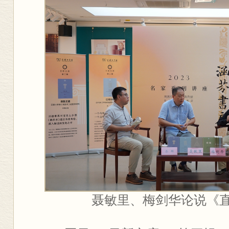
聂敏里、梅剑华论说《