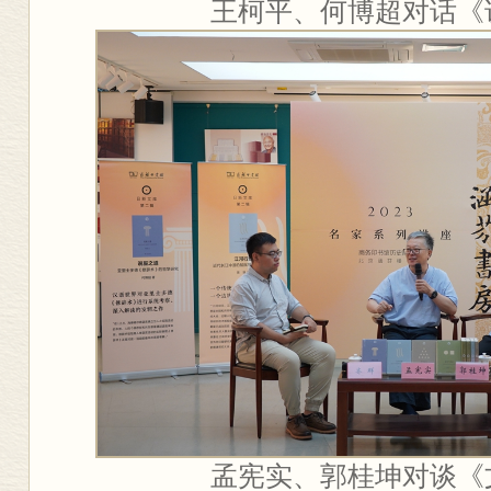
王柯平、何博超对话《
孟宪实、郭桂坤对谈《