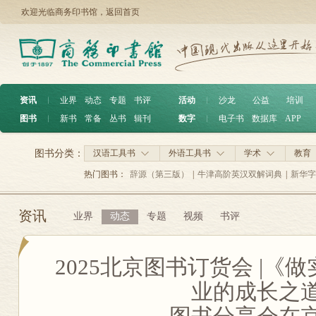
欢迎光临商务印书馆，
返回首页
资讯
︱
业界
动态
专题
书评
活动
︱
沙龙
公益
培训
图书
︱
新书
常备
丛书
辑刊
数字
︱
电子书
数据库
APP
图书分类：
汉语工具书
外语工具书
学术
教育
热门图书：
辞源（第三版）
|
牛津高阶英汉双解词典
|
新华字
资讯
业界
动态
专题
视频
书评
2025北京图书订货会 |《
业的成长之