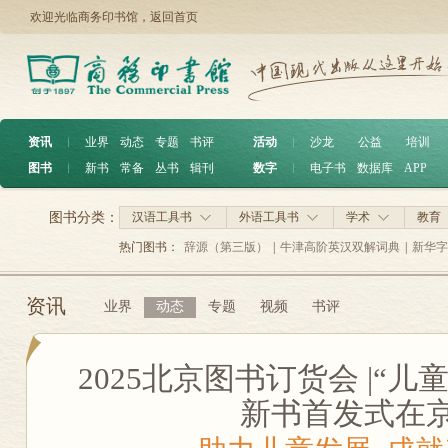
欢迎光临商务印书馆，
返回首页
资讯
︱
业界
动态
专题
书评
活动
︱
沙龙
公益
培训
图书
︱
新书
常备
丛书
辑刊
数字
︱
电子书
数据库
APP
图书分类：
汉语工具书
外语工具书
学术
教育
热门图书：
辞源（第三版）
|
牛津高阶英汉双解词典
|
新华字
资讯
业界
动态
专题
视频
书评
2025北京图书订货会 |“
新书首发式在