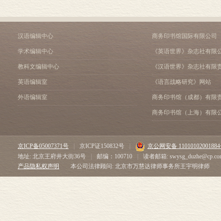
汉语编辑中心
商务印书馆国际有限公司
学术编辑中心
《英语世界》杂志社有限
教科文编辑中心
《汉语世界》杂志社有限
英语编辑室
《语言战略研究》网站
外语编辑室
商务印书馆（成都）有限
商务印书馆（上海）有限
京ICP备05007371号
|
京ICP证150832号
|
京公网安备 1101010200188
地址: 北京王府井大街36号
|
邮编：100710
|
读者邮箱: swysg_duzhe@cp.co
产品隐私权声明
本公司法律顾问: 北京市万慧达律师事务所王宇明律师