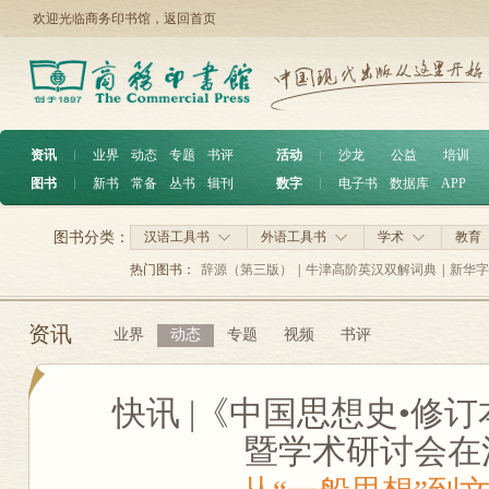
欢迎光临商务印书馆，
返回首页
资讯
︱
业界
动态
专题
书评
活动
︱
沙龙
公益
培训
图书
︱
新书
常备
丛书
辑刊
数字
︱
电子书
数据库
APP
图书分类：
汉语工具书
外语工具书
学术
教育
热门图书：
辞源（第三版）
|
牛津高阶英汉双解词典
|
新华字
资讯
业界
动态
专题
视频
书评
快讯 |《中国思想史•修
暨学术研讨会在