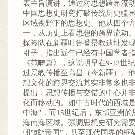
表主旨演讲，通过对思想跨界流
中国思想史研究打破传统历史疆
区域视野下的思想史。他从四个
一，从历史上看思想的跨界流动。葛
探险队在新疆吐鲁番景教遗址发
引子，指出近年已经有中国学者
《范畴篇》，这说明早在9-13世
过景教传播至高昌（今新疆）。
想文化的跨界交流其实非常多也
提出，思想传播与交错的中心并
化而移动的。如中古时代的西域是
中海”，而15世纪后，东部亚洲
海南海区域。强调思想史研究需要
朝”或“帝国”，甚至现代国界的