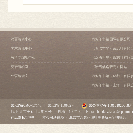
汉语编辑中心
商务印书馆国际有限公司
学术编辑中心
《英语世界》杂志社有限
教科文编辑中心
《汉语世界》杂志社有限
英语编辑室
《语言战略研究》网站
外语编辑室
商务印书馆（成都）有限
商务印书馆（上海）有限
京ICP备05007371号
|
京ICP证150832号
|
京公网安备 1101010200188
地址: 北京王府井大街36号
|
邮编：100710
|
E-mail: bainianziyuan@cp.com.c
产品隐私权声明
本公司法律顾问: 北京市万慧达律师事务所王宇明律师