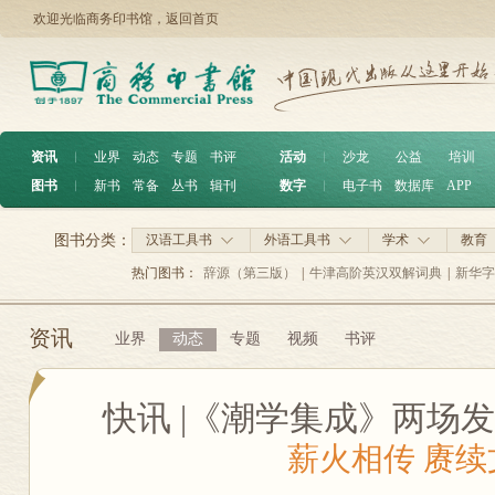
欢迎光临商务印书馆，
返回首页
资讯
︱
业界
动态
专题
书评
活动
︱
沙龙
公益
培训
图书
︱
新书
常备
丛书
辑刊
数字
︱
电子书
数据库
APP
图书分类：
汉语工具书
外语工具书
学术
教育
热门图书：
辞源（第三版）
|
牛津高阶英汉双解词典
|
新华字
资讯
业界
动态
专题
视频
书评
快讯 |《潮学集成》两场
薪火相传 赓续