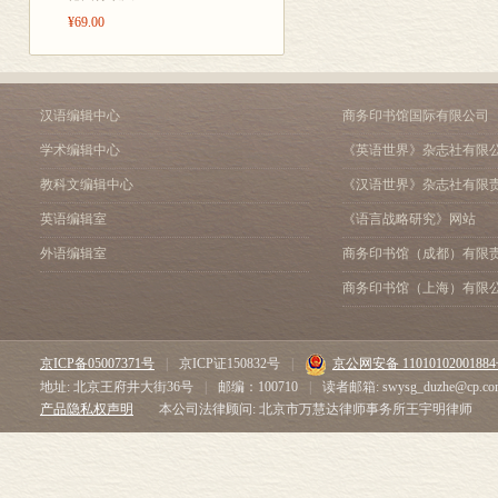
第四章 调动“百万大军”
¥69.00
服务外交，学者为何不积
中国智库为何“国际失语”
全面整合“百万大军”
第五章 平视美国智库：
汉语编辑中心
商务印书馆国际有限公司
美国本土诟病其智库的声
学术编辑中心
《英语世界》杂志社有限
打破美国智库的三大神话
看待美国智库：取其精华
教科文编辑中心
《汉语世界》杂志社有限
第六章 行走全球的智库
英语编辑室
《语言战略研究》网站
复盘深度调研俄罗斯21个
中国智库“走出去”的意义
外语编辑室
商务印书馆（成都）有限
智库“走出去”,须走出舒适
商务印书馆（上海）有限
【案例】围绕G20展开的
第七章 一份像思想坦克
《“美国第一”？！美国抗
京ICP备05007371号
|
京ICP证150832号
|
京公网安备 1101010200188
新型智库的国际传播模式
地址: 北京王府井大街36号
|
邮编：100710
|
读者邮箱: swysg_duzhe@cp.co
新时代的中国智库，志当
产品隐私权声明
本公司法律顾问: 北京市万慧达律师事务所王宇明律师
第八章 中国智库的“斗争性
复盘《十问美国民主》智
剖析美国智库“斗争性”
中国智库需要怎样的“斗争