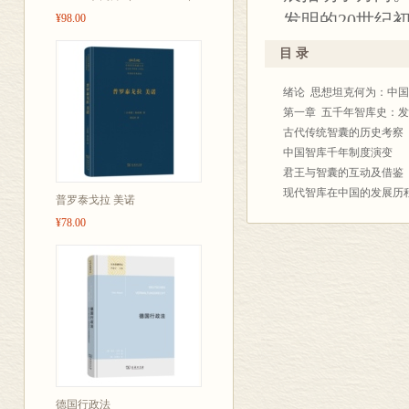
发明的20世纪
¥98.00
克：中国智库
目 录
智囊启示、系
绪论 思想坦克何为：中
的智库国际影响
第一章 五千年智库史：
研究“百万大军
古代传统智囊的历史考察
国家提供有效
中国智库千年制度演变
君王与智囊的互动及借鉴
现代智库在中国的发展历
普罗泰戈拉 美诺
古代智库发展史对新型智
¥78.00
第二章 智库与学术的异同
智库与学术的千年分野史
智库与学术的三大差异
智库与学术殊途同归
上得了“学术殿堂”，下得了
第三章 “十年之痒”：中
何谓智库的“十年之痒”
中国“智库热”在降温
呼唤三场智库业的革命
德国行政法