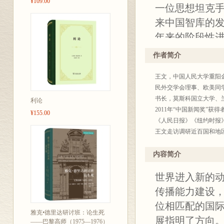
¥109.00
一位思想坦克
来中国智库的
年来的阶段性进
度根源；从他
作者简介
球大国的智库
王文，中国人民大学重阳
智库报告台前
民外交学会理事、欧美同
解构西方词汇陷
书长，莫斯科国立大学、
利论
2011年“中国新闻奖”
¥155.00
《人民日报》《纽约时报》
王文走访调研近百国和地
文化名家暨“四个一批”人才
划”哲学社会科学领军人才
内容简介
世界进入新的动
传播能力建设
位相匹配的国际
雅克•德里达研讨班：论生死
展指明了方向。
——巴黎高师（1975—1976）