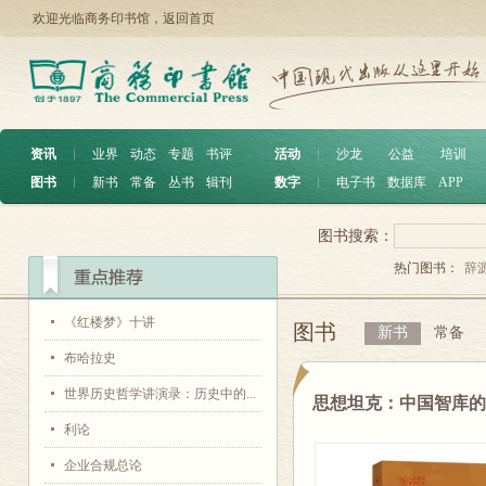
欢迎光临商务印书馆，
返回首页
资讯
︱
业界
动态
专题
书评
活动
︱
沙龙
公益
培训
图书
︱
新书
常备
丛书
辑刊
数字
︱
电子书
数据库
APP
图书搜索：
热门图书：
辞
《红楼梦》十讲
图书
新书
常备
布哈拉史
世界历史哲学讲演录：历史中的...
思想坦克：中国智库
利论
企业合规总论