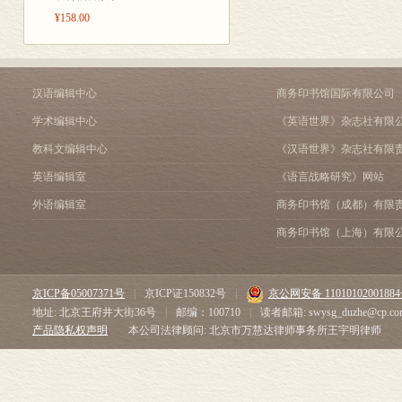
¥158.00
汉语编辑中心
商务印书馆国际有限公司
学术编辑中心
《英语世界》杂志社有限
教科文编辑中心
《汉语世界》杂志社有限
英语编辑室
《语言战略研究》网站
外语编辑室
商务印书馆（成都）有限
商务印书馆（上海）有限
京ICP备05007371号
|
京ICP证150832号
|
京公网安备 1101010200188
地址: 北京王府井大街36号
|
邮编：100710
|
读者邮箱: swysg_duzhe@cp.co
产品隐私权声明
本公司法律顾问: 北京市万慧达律师事务所王宇明律师