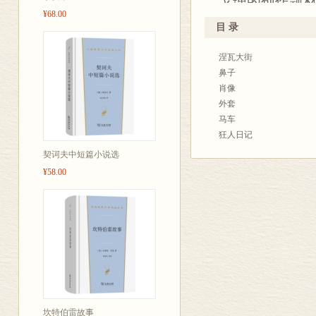
戈理的创作题
¥68.00
学的“奠基石”
目 录
《鼻子》开创
涅瓦大街
发了鲁迅后来
鼻子
肖像
外套
马车
狂人日记
罗马
契诃夫中短篇小说选
¥58.00
坎特伯雷故事