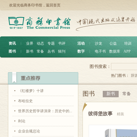
欢迎光临商务印书馆，
返回首页
资讯
︱
业界
动态
专题
书评
活动
︱
沙龙
公益
培训
图书
︱
新书
常备
丛书
辑刊
数字
︱
电子书
数据库
APP
图书搜索：
热门图书：
辞
《红楼梦》十讲
图书
新书
常备
布哈拉史
世界历史哲学讲演录：历史中的...
彼得堡故事
精装
利论
企业合规总论