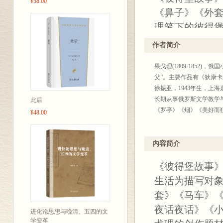
¥58.00
《鼻子》《外
理笔下的彼得堡
是幻影一切都不
作者简介
世纪俄国民众
果戈理(1809-1852
父”。主要作品有《狄康
徐振亚，1943年生，
长期从事俄罗斯文学教学
此后
《罗亭》《烟》《美好而
¥48.00
内容简介
《彼得堡故事》
生活为描写对
套》《马车》
夜话夜话》《
进化论思想与晚清、五四的文
学变革