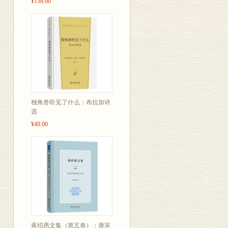
¥138.00
独角兽听见了什么：布拉加诗
选
¥49.00
蒋绍愚文集（第五卷）：唐宋