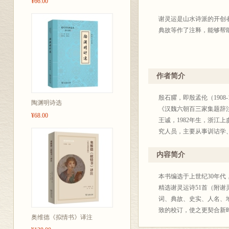
¥66.00
谢灵运是山水诗派的开创
典故等作了注释，能够帮
作者简介
殷石臞，即殷孟伦（190
陶渊明诗选
《汉魏六朝百三家集题辞
¥68.00
王诚，1982年生，浙
究人员，主要从事训诂学
内容简介
本书编选于上世纪30年
精选谢灵运诗51首（附
词、典故、史实、人名、
致的校订，使之更契合新
奥维德《拟情书》译注