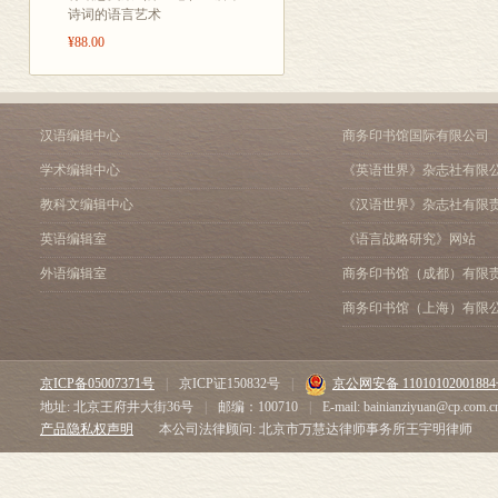
诗词的语言艺术
¥88.00
汉语编辑中心
商务印书馆国际有限公司
学术编辑中心
《英语世界》杂志社有限
教科文编辑中心
《汉语世界》杂志社有限
英语编辑室
《语言战略研究》网站
外语编辑室
商务印书馆（成都）有限
商务印书馆（上海）有限
京ICP备05007371号
|
京ICP证150832号
|
京公网安备 1101010200188
地址: 北京王府井大街36号
|
邮编：100710
|
E-mail: bainianziyuan@cp.com.c
产品隐私权声明
本公司法律顾问: 北京市万慧达律师事务所王宇明律师