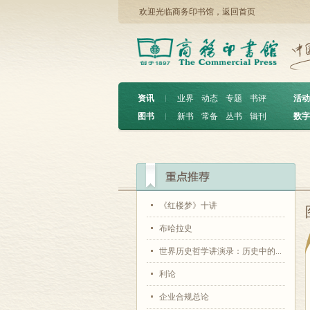
欢迎光临商务印书馆，
返回首页
资讯
︱
业界
动态
专题
书评
活动
图书
︱
新书
常备
丛书
辑刊
数字
《红楼梦》十讲
布哈拉史
世界历史哲学讲演录：历史中的...
利论
企业合规总论