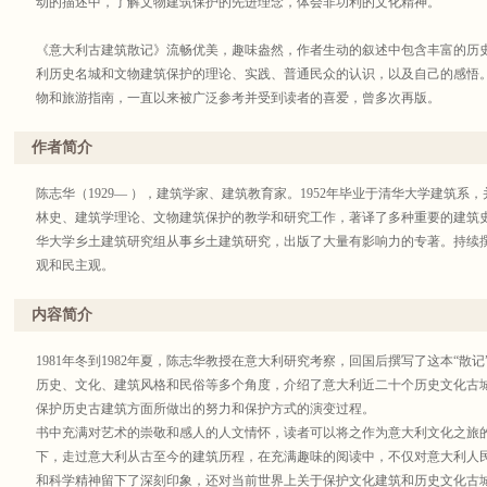
动的描述中，了解文物建筑保护的先进理念，体会非功利的文化精神。
《意大利古建筑散记》流畅优美，趣味盎然，作者生动的叙述中包含丰富的历
利历史名城和文物建筑保护的理论、实践、普通民众的认识，以及自己的感悟
物和旅游指南，一直以来被广泛参考并受到读者的喜爱，曾多次再版。
作者简介
陈志华（1929— ），建筑学家、建筑教育家。1952年毕业于清华大学建筑
林史、建筑学理论、文物建筑保护的教学和研究工作，著译了多种重要的建筑史
华大学乡土建筑研究组从事乡土建筑研究，出版了大量有影响力的专著。持续
观和民主观。
内容简介
1981年冬到1982年夏，陈志华教授在意大利研究考察，回国后撰写了这本“散
历史、文化、建筑风格和民俗等多个角度，介绍了意大利近二十个历史文化古
保护历史古建筑方面所做出的努力和保护方式的演变过程。
书中充满对艺术的崇敬和感人的人文情怀，读者可以将之作为意大利文化之旅
下，走过意大利从古至今的建筑历程，在充满趣味的阅读中，不仅对意大利人
和科学精神留下了深刻印象，还对当前世界上关于保护文化建筑和历史文化古