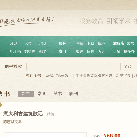
︱
沙龙
公益
培训
服务
︱
售后
下载
联络
旗舰店
京东
︱
电子书
数据库
APP
我们
︱
概述
招聘
历史
天猫
拼多多
图书搜索：
全部
热门图书：
辞源（第三版）
|
牛津高阶英汉双解词典
|
新华字典
|
图书
新书
常备
丛书
辑刊
意大利古建筑散记
精装
陈志华文集
¥68.00
定价：