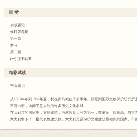
识。
目 录
初版题记
修订版题记
第一篇
罗马
第二篇
(一) 那不勒斯
(二) 厄尔古兰诺 庞贝
(三) 巴伊阿 波孰奥里 彼斯顿
精彩试读
(四) 奥斯提亚
第三篇
初版题记
(一) 比萨 路加
(二) 佛罗伦萨
从1981年冬到1982年夏，我在罗马城住了多半年。我是到国际文物保护研究所
(三) 西耶纳
不断出游，访问了意大利的许多历史文化名城。
(四) 奥维埃多
在我到过的国家里，文物建筑，当然数意大利为第一，数量多，质量高。自古
(五) 莱米尼 拉温纳 圣玛利诺
意大利留下了一批代表性建筑物。意大利又是保护文物建筑最领先的国家。不
第四篇
科学和理论，对世界的贡献很大。意大利丰富的文物建筑是重要的财源，旅游
(一) 费拉拉
那里看不到“开发”祖宗遗产，靠几千年文化积累诈人腰包的贪婪和愚昧。相反