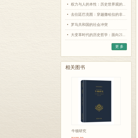
权力与人的本性：历史世界观的...
去往廷巴克图：穿越撒哈拉的非...
罗马共和国的社会冲突
大变革时代的历史哲学：面向21...
更 多
相关图书
牛顿研究