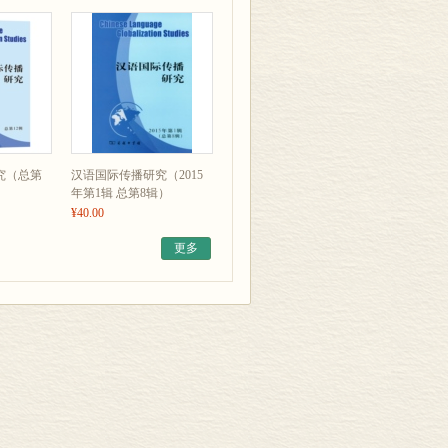
究（总第
汉语国际传播研究（2015
年第1辑 总第8辑）
¥40.00
更多