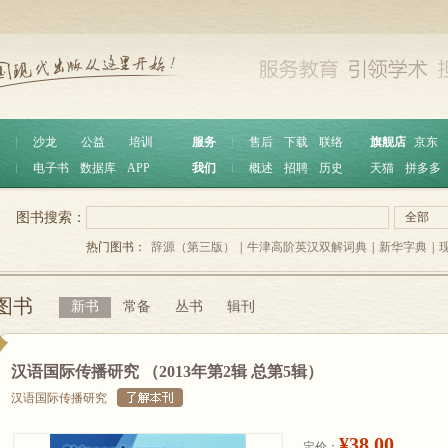
︱
沙龙
公益
培训
服务
︱
售后
下载
联络
旗舰店
京东
︱
电子书
数据库
APP
我们
︱
概述
招聘
历史
天猫
拼多多
图书搜索：
全部
热门图书：
辞源（第三版）
|
牛津高阶英汉双解词典
|
新华字典
|
图书
新书
常备
丛书
辑刊
汉语国际传播研究 （2013年第2辑 总第5辑）
汉语国际传播研究
¥38.00
定价：