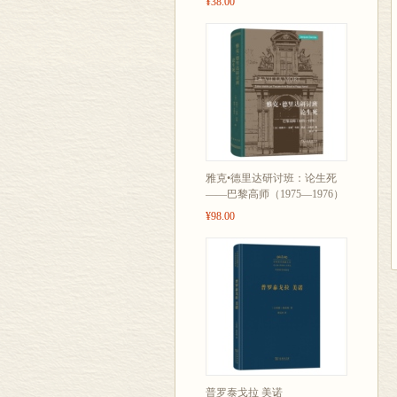
¥38.00
雅克•德里达研讨班：论生死
——巴黎高师（1975—1976）
¥98.00
普罗泰戈拉 美诺