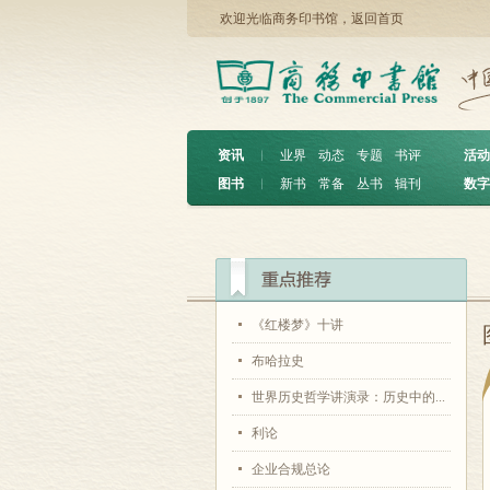
欢迎光临商务印书馆，
返回首页
资讯
︱
业界
动态
专题
书评
活动
图书
︱
新书
常备
丛书
辑刊
数字
《红楼梦》十讲
布哈拉史
世界历史哲学讲演录：历史中的...
利论
企业合规总论