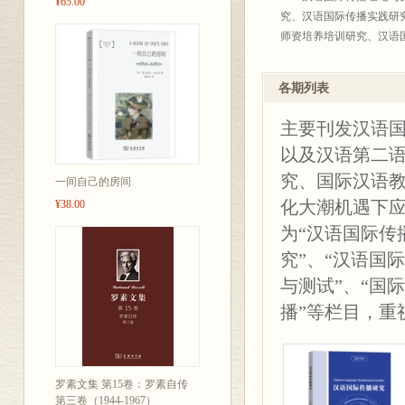
¥65.00
究、汉语国际传播实践研
师资培养培训研究、汉语国
各期列表
主要刊发汉语
以及汉语第二
究、国际汉语教
一间自己的房间
化大潮机遇下
¥38.00
为“汉语国际传
究”、“汉语国
与测试”、“国
播”等栏目，重
罗素文集 第15卷：罗素自传
第三卷（1944-1967）