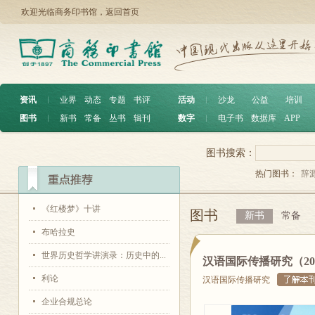
欢迎光临商务印书馆，
返回首页
资讯
︱
业界
动态
专题
书评
活动
︱
沙龙
公益
培训
图书
︱
新书
常备
丛书
辑刊
数字
︱
电子书
数据库
APP
图书搜索：
热门图书：
辞
《红楼梦》十讲
图书
新书
常备
布哈拉史
世界历史哲学讲演录：历史中的...
汉语国际传播研究（20
利论
汉语国际传播研究
企业合规总论