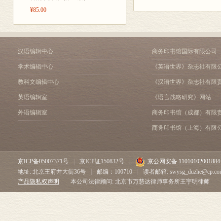
¥85.00
汉语编辑中心
商务印书馆国际有限公司
学术编辑中心
《英语世界》杂志社有限
教科文编辑中心
《汉语世界》杂志社有限
英语编辑室
《语言战略研究》网站
外语编辑室
商务印书馆（成都）有限
商务印书馆（上海）有限
京ICP备05007371号
|
京ICP证150832号
|
京公网安备 1101010200188
地址: 北京王府井大街36号
|
邮编：100710
|
读者邮箱: swysg_duzhe@cp.co
产品隐私权声明
本公司法律顾问: 北京市万慧达律师事务所王宇明律师