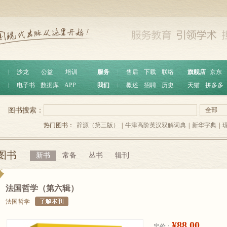
︱
沙龙
公益
培训
服务
︱
售后
下载
联络
旗舰店
京东
︱
电子书
数据库
APP
我们
︱
概述
招聘
历史
天猫
拼多多
图书搜索：
全部
热门图书：
辞源（第三版）
|
牛津高阶英汉双解词典
|
新华字典
|
图书
新书
常备
丛书
辑刊
法国哲学（第六辑）
法国哲学
¥88.00
定价：