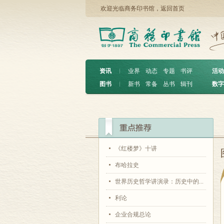
欢迎光临商务印书馆，
返回首页
资讯
︱
业界
动态
专题
书评
活动
图书
︱
新书
常备
丛书
辑刊
数字
《红楼梦》十讲
布哈拉史
世界历史哲学讲演录：历史中的...
利论
企业合规总论