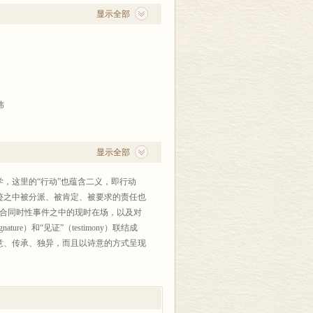
显示全部
玮
琳 季锦林
显示全部
展意识理论 金崴瀚
，这里的“行动”也蕴含二义，即行动
迹之中被分派、被肯定、被要求的责任也
聚合同时性事件之中的现时在场，以及对
祺
re）和“见证”（testimony）联结成
意、传承、独异，而且以诗意的方式呈现
着圣约，联系着遗嘱。词语与事物，作品
命运。依据同样的分派大法，基督教诗学
传或被遮蔽（或有待发明）的基督教诗