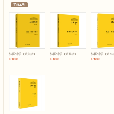
篇；第二，它是一份秘密的证词，在其独特的施为之外，在其独特的见证之外
就没有什么真理。在这个意义上，福音本身就是诗学行为，它携带消息和遗嘱
音之外。于是，见证，诗学见证，消息，福音，都不是报告别的什么，所报告
的真理，一如福音的真理，只是自我示现、自我叙述，而抵制阐释，反对涵化。
真理，诗艺之外无意蕴。
致意与拯救，招呼与复活，这就是诗艺的命名，也是诗人和思者所无法推卸的
地同幽灵相关，行为诗学因而难免染上一层悲剧色彩。萦绕，蛊惑，诗歌的魔
魔力让诗篇附魅又祛魅，在魔力之中滑音——无须等待，立马向前，像艺术作
附魅与袪魅，不复为二，而必须彼此萦绕，一种诗意的声音反复鸣唱。诗意的
生在致意、命名和责任之上的事件。或者，这就是海德格尔呼吁贫乏时代的诗
法国哲学（第六辑）
法国哲学（第五辑）
法国哲学（第四
一种呼唤的机缘。
¥88.00
¥98.00
¥58.00