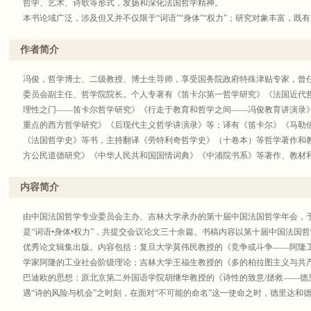
哲学、艺术、诗歌等形式，发扬和深化法国哲学精神。
本书论域广泛，涉及但又并不仅限于“词语”“身体”“权力”；研究对象丰富，
达等哲学家的研究，也有对当代诗人如米歇尔·德吉和当代艺术家纽曼等的哲学
胡继华等名家名作，也包含李坚玮、骆月明等新人新作。
作者简介
冯俊，哲学博士、二级教授、博士生导师，享受国务院政府特殊津贴专家，曾
委员会副主任、哲学院院长。个人专著有《笛卡尔第一哲学研究》《法国近代
理性之门——笛卡尔哲学研究》《行走于教育和哲学之间——冯俊教育讲演录
重点的西方哲学研究》《后现代主义哲学讲演录》等；译有《笛卡尔》《马勒
《法国哲学史》等书，主持翻译《劳特利奇哲学史》（十卷本）等哲学著作和教
方公民道德研究》《中华人民共和国国情词典》《中浦院书系》等著作、教材和
论文200余篇，主持和承担国家级和省部级科研课题10余项，获省部级优秀科
余项，在世界上40多个国家和地区进行过国际学术交流和访问。
内容简介
由中国法国哲学专业委员会主办、吉林大学承办的第十届中国法国哲学年会，于2
是“词语•身体•权力”，共提交会议论文三十余篇。书稿内容以第十届中国法国
优秀论文辑集出版。内容包括：复旦大学莫伟民教授的《竞争或斗争——阿隆
学家阿隆的工业社会阶级理论；吉林大学王福生教授的《多的柏拉图主义与共
巴迪欧的思想；原北京第二外国语学院胡继华教授的《诗性的致意/拯救——德
遇“诗的风险与机会”之时刻，在面对“不可能的命名”这一使命之时，德里达和