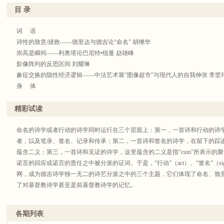
目 录
词 语
诗性的致意/拯救——德里达与德吉论“命名” 胡继华
崇高是瞬间——利奥塔论巴尼特•纽曼 赵雄峰
影像阵列的反思区间 刘耀琳
象征交换的隐性经济逻辑——中法艺术展“图像超市”与现代人的自我伸张 李坚
身 体
多的柏拉图主义与共产主义观念——巴迪欧的本体论哲学及其政治意涵 王福生
在“本质”的阴影下被遗忘的“存在”——萨特超越论现象学对辩证理性的奠基 孙 
精彩试读
论斯蒂格勒技术观里的“共生”概念 骆月明
意识的边界与身体的躯壳——从梅洛—庞蒂的知觉构造理论看安迪•克拉克的延
命名的诗学或者行动的诗学同时运行在三个层面上：第一，一首诗和行动的诗学
权 力
者，以及笔录、签名、记录和传承；第二，一首诗和签名的诗学，在留下的踪
竞争抑或斗争——阿隆工业社会阶级理论探析 莫伟民
蕴含二义；第三，一首诗和见证的诗学，这里蕴含的二义是指“cum”所表示的
自我如何介入他人——萨特和梅洛—庞蒂的现象学马克思主义之争 王亚娟 牟佳
诺言的回应或诺言的责任之中被分派的证词。于是，“行动”（act）、“签名”（signatu
从自治主义到后自治主义：意大利批判理论的历史脉络 潘昕培
网，成为德吉诗学独一无二的诗艺分派之中的三个主题，它们体现了命名、致
规训权力与公共舆论 朱光亚
了对基督教诗学甚至是前基督教诗学的记忆。
翻 译
在基督教诗学和前基督教诗学中，诗艺的分派联系着教义，联系着证词，联系
身体与世界的世界性 龙 晶
与名相，语词与死亡，都被封印在诗艺的分派之中，从而预示着基督教诗学的
各期列表
在伦理与政治之间——葛兰西的知识分子理论 詹姆士•马丁
的要义可以在两个层面上得以阐述：第一，根本就不存在这么一种现存而被流