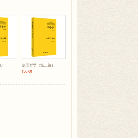
，在其使自己独特的作品成为例外之外，
，本身就是一份证词。福音的真理不在福
者唯其自身，唯其自身的施为事件。诗学
“我是真理，道路，生命。”福音之外无
绝对责任。而这一命名之举，还不可避免
力萦绕着死且活着的幸存者的幽灵，他的
品的起源那么早，像诗歌的天赋那么早。
迷恋反复回荡在和弦中。而这就可能是发
人来担当的使命：以一种诗意的魔力许诺
辑）
法国哲学（第三辑）
¥60.00