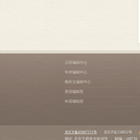
汉语编辑中心
学术编辑中心
教科文编辑中心
英语编辑室
外语编辑室
京ICP备05007371号
|
京ICP证150832号
|
地址: 北京王府井大街36号
|
邮编：100710