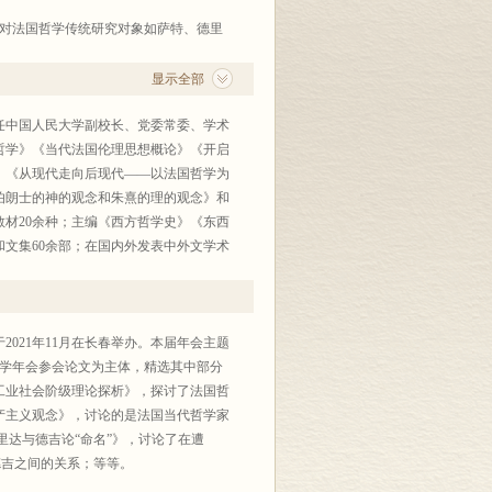
既有对法国哲学传统研究对象如萨特、德里
层面的思考；既不乏莫伟民、王福生、
显示全部
任中国人民大学副校长、党委常委、学术
哲学》《当代法国伦理思想概论》《开启
》《从现代走向后现代——以法国哲学为
伯朗士的神的观念和朱熹的理的观念》和
材20余种；主编《西方哲学史》《东西
文集60余部；在国内外发表中外文学术
研成果奖和优秀论文奖一、二、三等奖20
021年11月在长春举办。本届年会主题
哲学年会参会论文为主体，精选其中部分
工业社会阶级理论探析》，探讨了法国哲
产主义观念》，讨论的是法国当代哲学家
里达与德吉论“命名”》，讨论了在遭
德吉之间的关系；等等。