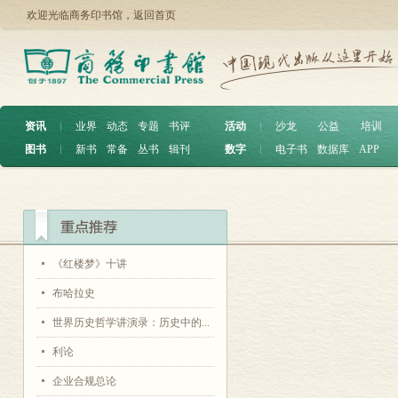
欢迎光临商务印书馆，
返回首页
资讯
︱
业界
动态
专题
书评
活动
︱
沙龙
公益
培训
图书
︱
新书
常备
丛书
辑刊
数字
︱
电子书
数据库
APP
《红楼梦》十讲
布哈拉史
世界历史哲学讲演录：历史中的...
利论
企业合规总论