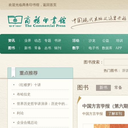
欢迎光临商务印书馆，
返回首页
资讯
︱
业界
动态
专题
书评
活动
︱
沙龙
公益
培训
图书
︱
新书
常备
丛书
辑刊
数字
︱
电子书
数据库
APP
图书搜索：
热门图书：
辞
《红楼梦》十讲
图书
新书
常备
布哈拉史
世界历史哲学讲演录：历史中的...
中国方言学报（第六期
利论
中国方言学报
企业合规总论