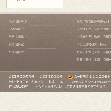
¥158.00
汉语编辑中心
商务印书馆国际有限公司
学术编辑中心
《英语世界》杂志社有限
教科文编辑中心
《汉语世界》杂志社有限
英语编辑室
《语言战略研究》网站
外语编辑室
商务印书馆（成都）有限
商务印书馆（上海）有限
京ICP备05007371号
|
京ICP证150832号
|
京公网安备 1101010200188
地址: 北京王府井大街36号
|
邮编：100710
|
读者邮箱: swysg_duzhe@cp.co
产品隐私权声明
本公司法律顾问: 北京市万慧达律师事务所王宇明律师