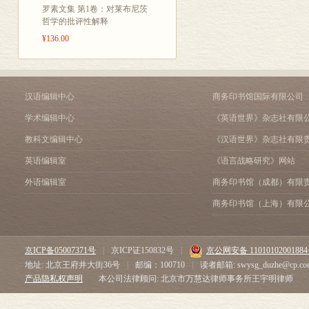
罗素文集 第1卷：对莱布尼茨
第十七章
哲学的批评性解释
第十八章
¥136.00
第十九章
人口原理概观
汉语编辑中心
商务印书馆国际有限公司
学术编辑中心
《英语世界》杂志社有限
教科文编辑中心
《汉语世界》杂志社有限
英语编辑室
《语言战略研究》网站
外语编辑室
商务印书馆（成都）有限
商务印书馆（上海）有限
京ICP备05007371号
|
京ICP证150832号
|
京公网安备 1101010200188
地址: 北京王府井大街36号
|
邮编：100710
|
读者邮箱: swysg_duzhe@cp.co
产品隐私权声明
本公司法律顾问: 北京市万慧达律师事务所王宇明律师