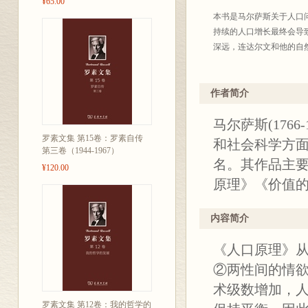
¥65.00
本书是马尔萨斯关于人口
持续的人口增长最终会导
深远，连达尔文和他的自
作者简介
马尔萨斯(176
罗素文集 第15卷：罗素自传
和社会科学方
第三卷（1944-1967）
名。其作品主
¥120.00
原理》《价值
内容简介
《人口原理》
②两性间的情
术级数增加，
罗素文集 第12卷：我的哲学的