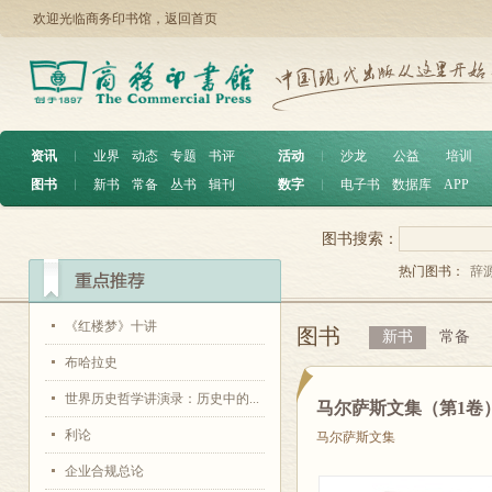
欢迎光临商务印书馆，
返回首页
资讯
︱
业界
动态
专题
书评
活动
︱
沙龙
公益
培训
图书
︱
新书
常备
丛书
辑刊
数字
︱
电子书
数据库
APP
图书搜索：
热门图书：
辞
《红楼梦》十讲
图书
新书
常备
布哈拉史
世界历史哲学讲演录：历史中的...
马尔萨斯文集（第1卷
利论
马尔萨斯文集
企业合规总论