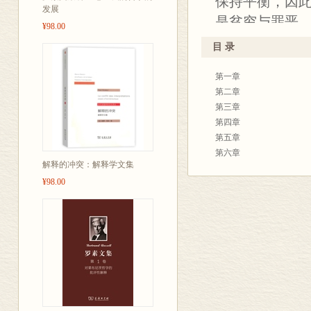
保持平衡，因
发展
是贫穷与罪恶。
¥98.00
加，必然为生
目 录
的人口增加力，
第一章
《人口原理》是
第二章
全面和深刻地
第三章
致问题的作品
第四章
第五章
认为，人口的
第六章
的危机。书中
解释的冲突：解释学文集
第七章
的这本书在出版
¥98.00
第八章
第九章
产生了很大的
第十章
第十一章
第十二章
第十三章
第十四章
第十五章
第十六章