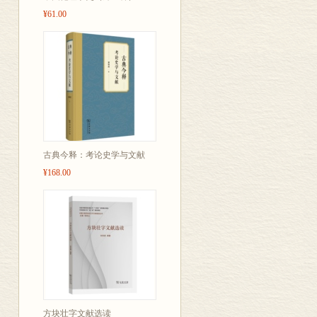
¥61.00
古典今释：考论史学与文献
¥168.00
方块壮字文献选读