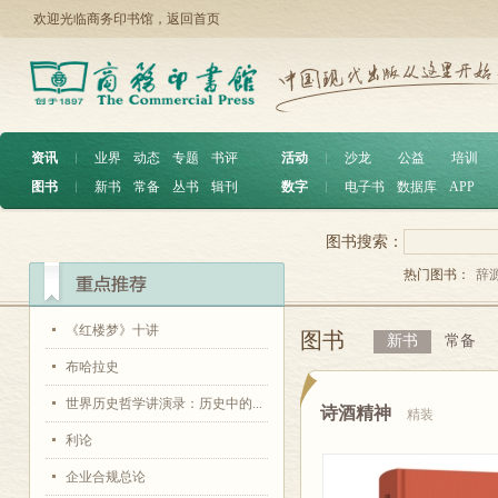
欢迎光临商务印书馆，
返回首页
资讯
︱
业界
动态
专题
书评
活动
︱
沙龙
公益
培训
图书
︱
新书
常备
丛书
辑刊
数字
︱
电子书
数据库
APP
图书搜索：
热门图书：
辞
《红楼梦》十讲
图书
新书
常备
布哈拉史
世界历史哲学讲演录：历史中的...
诗酒精神
精装
利论
企业合规总论