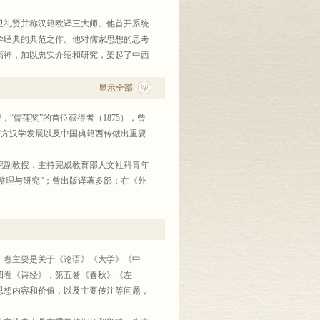
卫礼贤并称汉籍欧译三大师。他首开系统
学经典的典范之作。他对儒家思想的思考
精神，加以忠实介绍和研究，架起了中西
显示全部
教授，“儒莲奖”的首位获得者（1875），曾
西方汉学发展以及中国典籍西传做出重要
院副教授，主持完成教育部人文社科青年
整理与研究”；曾出版译著多部；在《外
育学院副教授，曾出版专著《比较、争论
国际汉学》《宗教学研究》等刊物上发表
一卷主要是关于《论语》《大学》《中
四卷《诗经》，第五卷《春秋》《左
思想内容和价值，以及主要传注等问题，