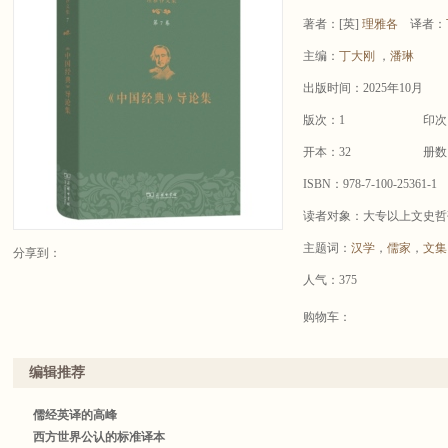
著者：
[英]
理雅各
译者：
主编：
丁大刚
，
潘琳
出版时间：2025年10月
版次：1
印次
开本：32
册数
ISBN：978-7-100-25361-1
读者对象：大专以上文史哲
主题词：
汉学
，
儒家
，
文集
分享到：
人气：375
购物车：
编辑推荐
儒经英译的高峰
西方世界公认的标准译本