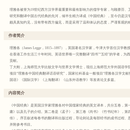
理雅各被誉为19世纪西方汉学界最重要和最有影响力的儒学专家，与顾赛芬、
研究和翻译中国古代经典的先河，倾半生精力译成《中国经典》，至今仍是汉
颇具真知灼见，没有带有西方偏见，而是采用了温和体认的态度，严谨客观的
友好交流的桥梁。
作者简介
理雅各（James Legge，1815--1897），英国著名汉学家，牛津大学首任汉学
在香港工作生活三十年时间。英语世界唯一完整翻译“四书”“五经”的学者，为
贡献。
丁大刚，上海师范大学比较文学与世界文学博士，现任上海师范大学外国语学
项目“理雅各中国经典翻译话语研究”，国家社科基金一般项目“理雅各汉学文献
国语》《国际汉学》《上海翻译》《山东外语教学》等发表论文多篇。
潘琳，北京外国语大学比较文学与跨文化研究博士，现任福建师范大学海外教
与诠释:理雅各牛津时代思想研究》，译著《灵与肉:山东的天主教》，曾在《
内容简介
论文若干篇。
《中国经典》是英国汉学家理雅各对中国儒家经典的英文译本，共分五卷，第
庸》以及孔子的介绍。第二卷是《孟子》，第三卷《尚书》《竹书纪年》，第
传》。序言叙述每卷书的翻译和出版过程，导论则论及每部经书的成书过程、
并附参考书目。