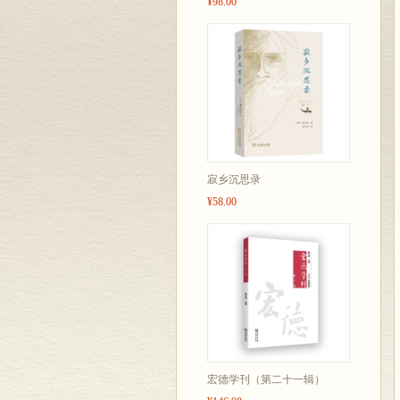
¥98.00
寂乡沉思录
¥58.00
宏德学刊（第二十一辑）