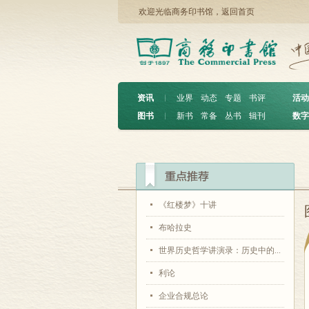
欢迎光临商务印书馆，
返回首页
资讯
︱
业界
动态
专题
书评
活动
图书
︱
新书
常备
丛书
辑刊
数字
《红楼梦》十讲
布哈拉史
世界历史哲学讲演录：历史中的...
利论
企业合规总论