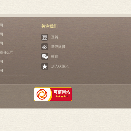
司
关注我们
司
豆瓣
司
新浪微博
责任公司
微信
司
加入收藏夹
司