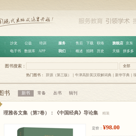
︱
沙龙
公益
培训
服务
︱
售后
下载
联络
旗舰店
京东
︱
电子书
数据库
APP
我们
︱
概述
招聘
历史
天猫
拼多多
图书搜索：
全部
热门图书：
辞源（第三版）
|
牛津高阶英汉双解词典
|
新华字典
|
图书
新书
常备
丛书
辑刊
理雅各文集（第7卷）：《中国经典》导论集
精装
¥98.00
定价：