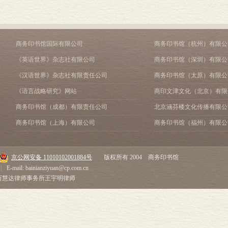
第四章 主要参考书目
《中国经典》第三卷
序言
导论
商务印书馆国际有限公司
商务印书馆（杭州）有限公
第一章 《书经》史
《英语世界》杂志社有限公司
商务印书馆（深圳）有限公
第二章 《书经》记载内容的可信性
《汉语世界》杂志社有限责任公司
商务印书馆（太原）有限公
第三章 确定《书经》中的主要年代
第四章 《竹书纪年》
《语言战略研究》网站
商印文津文化（北京）有限
第五章 古代的中华帝国
商务印书馆（成都）有限责任公司
北京涵芬楼文化传播有限公
第六章 主要参考书目
《中国经典》第四卷
商务印书馆（上海）有限公司
商务印书馆（福州）有限公
序言
导论
第一章 《诗经》早期的历史和现在的文本
京公网安备 11010102001884号
版权所有 2004 商务印书馆
第二章 《诗经》之源、解释与作者、序及其权威
|
E-mail: bainianziyuan@cp.com.cn
第三章 《诗》之韵律、汉字古音、《诗经》的诗学价值
市万慧达律师事务所王宇明律师
第四章 《诗经》里的中国：版图、政治、宗教、社会
第五章 主要参考书目
《中国经典》第五卷
序言