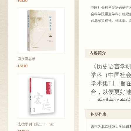
¥98.00
中国社会科学院语言研究
会科学院重点学科）组建
部成员吳福祥、楊永龍、
内容简介
寂乡沉思录
《历史语言学
¥58.00
学科（中国社
学术集刊，旨
台，以便更好
一系列高水平
进一步深入发
各期列表
地服务学术、引
宏德学刊（第二十一辑）
每年两期、简
该刊为北京师范大学民俗