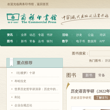
欢迎光临商务印书馆，
返回首页
资讯
︱
业界
动态
专题
书评
活动
︱
沙龙
公益
培训
图书
︱
新书
常备
丛书
辑刊
数字
︱
电子书
数据库
APP
图书搜索：
热门图书：
辞
《红楼梦》十讲
图书
新书
常备
布哈拉史
世界历史哲学讲演录：历史中的...
历史语言学研（2022年
利论
历史语言学研究
企业合规总论