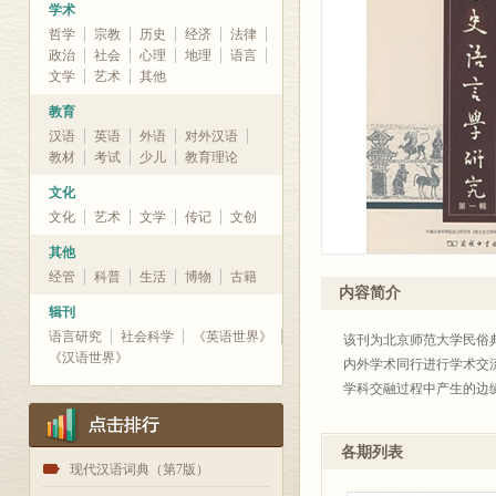
学术
哲学
宗教
历史
经济
法律
政治
社会
心理
地理
语言
文学
艺术
其他
教育
汉语
英语
外语
对外汉语
教材
考试
少儿
教育理论
文化
文化
艺术
文学
传记
文创
其他
经管
科普
生活
博物
古籍
内容简介
辑刊
语言研究
社会科学
《英语世界》
该刊为北京师范大学民俗
《汉语世界》
内外学术同行进行学术交
学科交融过程中产生的边
各期列表
1
现代汉语词典（第7版）