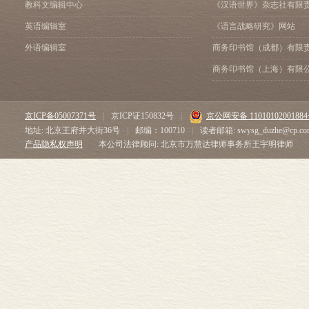
教科文编辑中心
《汉语世界》杂志社有限
英语编辑室
《语言战略研究》网站
外语编辑室
商务印书馆（成都）有限
商务印书馆（上海）有限
京ICP备05007371号
|
京ICP证150832号
|
京公网安备 1101010200188
地址: 北京王府井大街36号
|
邮编：100710
|
读者邮箱: swysg_duzhe@cp.co
产品隐私权声明
本公司法律顾问: 北京市万慧达律师事务所王宇明律师