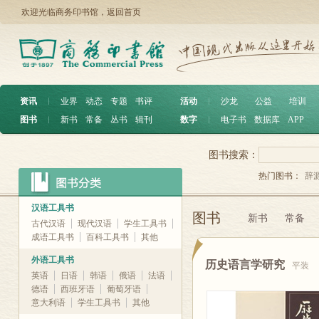
欢迎光临商务印书馆，
返回首页
资讯
︱
业界
动态
专题
书评
活动
︱
沙龙
公益
培训
图书
︱
新书
常备
丛书
辑刊
数字
︱
电子书
数据库
APP
图书搜索：
热门图书：
辞
汉语工具书
图书
新书
常备
古代汉语
现代汉语
学生工具书
成语工具书
百科工具书
其他
外语工具书
历史语言学研究
平装
英语
日语
韩语
俄语
法语
德语
西班牙语
葡萄牙语
意大利语
学生工具书
其他