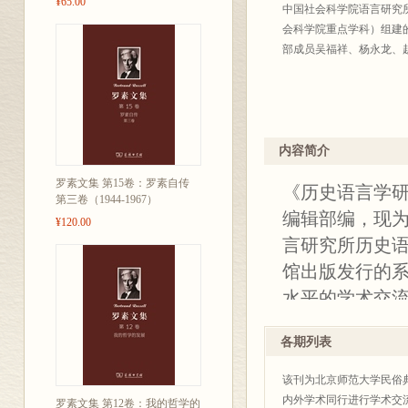
¥65.00
中国社会科学院语言研究
会科学院重点学科）组建
部成员吴福祥、杨永龙、
内容简介
罗素文集 第15卷：罗素自传
《历史语言学
第三卷（1944-1967）
编辑部编，现
¥120.00
言研究所历史
馆出版发行的
水平的学术交
创刊以来，发
各期列表
本辑为《历史
九辑均为庆祝江
该刊为北京师范大学民俗
及汉语音韵、
内外学术同行进行学术交
罗素文集 第12卷：我的哲学的