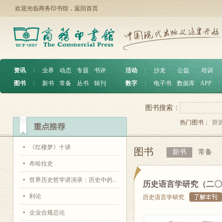
欢迎光临商务印书馆，
返回首页
资讯
︱
业界
动态
专题
书评
活动
︱
沙龙
公益
培训
图书
︱
新书
常备
丛书
辑刊
数字
︱
电子书
数据库
APP
图书搜索：
热门图书：
辞
《红楼梦》十讲
图书
新书
常备
布哈拉史
世界历史哲学讲演录：历史中的...
历史语言学研究（二〇
利论
历史语言学研究
企业合规总论