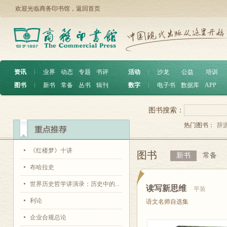
欢迎光临商务印书馆，
返回首页
资讯
︱
业界
动态
专题
书评
活动
︱
沙龙
公益
培训
图书
︱
新书
常备
丛书
辑刊
数字
︱
电子书
数据库
APP
图书搜索：
热门图书：
辞
《红楼梦》十讲
图书
新书
常备
布哈拉史
世界历史哲学讲演录：历史中的...
读写新思维
平装
利论
语文名师自选集
企业合规总论