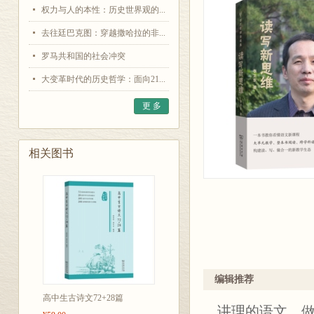
权力与人的本性：历史世界观的...
去往廷巴克图：穿越撒哈拉的非...
罗马共和国的社会冲突
大变革时代的历史哲学：面向21...
更 多
相关图书
编辑推荐
高中生古诗文72+28篇
讲理的语文，