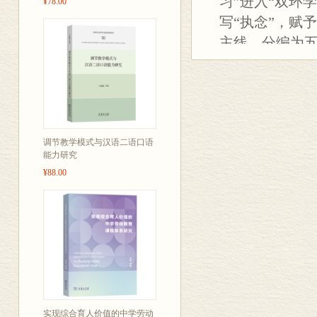
习”进入“双环
¥78.00
写“执念”，赋
主线，分编为
学科读写、教
的新内涵，阅
“读写做合一”
元”的整体框架
调节教学模式与汉语二语口语
何实施。第五
能力研究
¥88.00
实现综合育人价值的中学劳动