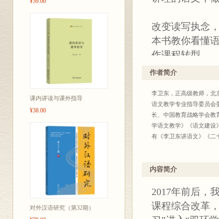
¥59.00
改变读写执念，
本书教你看懂
作课程转型…
索“讲理的语文
作者简介
可或缺的思想
李卫东，正高级教师，北
课内讲读与课外指导
语文教学专业指导委员会
¥38.00
长、中国教育战略学会教
学语文教学》《语文建设
有《李卫东讲语文》《二
内容简介
2017年前后
课程综合改革，
对外汉语研究（第32期）