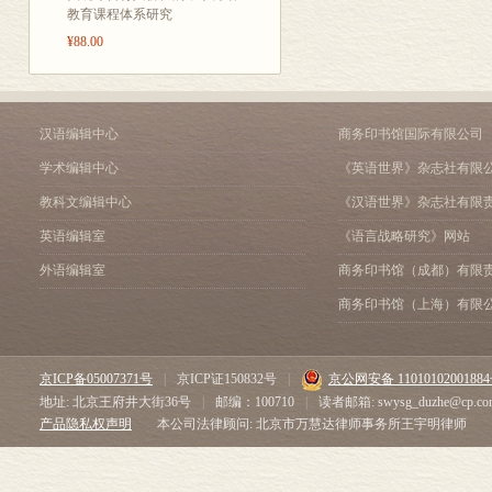
教育课程体系研究
¥88.00
汉语编辑中心
商务印书馆国际有限公司
学术编辑中心
《英语世界》杂志社有限
教科文编辑中心
《汉语世界》杂志社有限
英语编辑室
《语言战略研究》网站
外语编辑室
商务印书馆（成都）有限
商务印书馆（上海）有限
京ICP备05007371号
|
京ICP证150832号
|
京公网安备 1101010200188
地址: 北京王府井大街36号
|
邮编：100710
|
读者邮箱: swysg_duzhe@cp.co
产品隐私权声明
本公司法律顾问: 北京市万慧达律师事务所王宇明律师