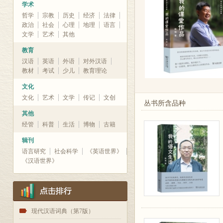
学术
哲学
宗教
历史
经济
法律
政治
社会
心理
地理
语言
文学
艺术
其他
教育
汉语
英语
外语
对外汉语
教材
考试
少儿
教育理论
文化
文化
艺术
文学
传记
文创
丛书所含品种
其他
经管
科普
生活
博物
古籍
辑刊
语言研究
社会科学
《英语世界》
《汉语世界》
1
现代汉语词典（第7版）