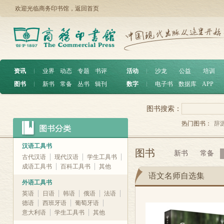
欢迎光临商务印书馆，
返回首页
资讯
︱
业界
动态
专题
书评
活动
︱
沙龙
公益
培训
图书
︱
新书
常备
丛书
辑刊
数字
︱
电子书
数据库
APP
图书搜索：
热门图书：
辞
汉语工具书
图书
新书
常备
古代汉语
现代汉语
学生工具书
成语工具书
百科工具书
其他
语文名师自选集
外语工具书
英语
日语
韩语
俄语
法语
德语
西班牙语
葡萄牙语
意大利语
学生工具书
其他