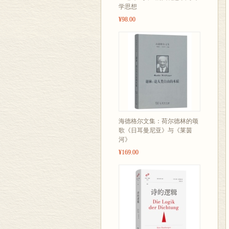
学思想
¥98.00
海德格尔文集：荷尔德林的颂
歌《日耳曼尼亚》与《莱茵
河》
¥169.00