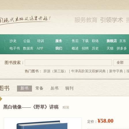
︱
沙龙
公益
培训
服务
︱
售后
下载
联络
旗舰店
京东
︱
电子书
数据库
APP
我们
︱
概述
招聘
历史
天猫
拼多多
图书搜索：
全部
热门图书：
辞源（第三版）
|
牛津高阶英汉双解词典
|
新华字典
|
图书
新书
常备
丛书
辑刊
黑白镜像——《野草》讲稿
精装
¥58.00
定价：