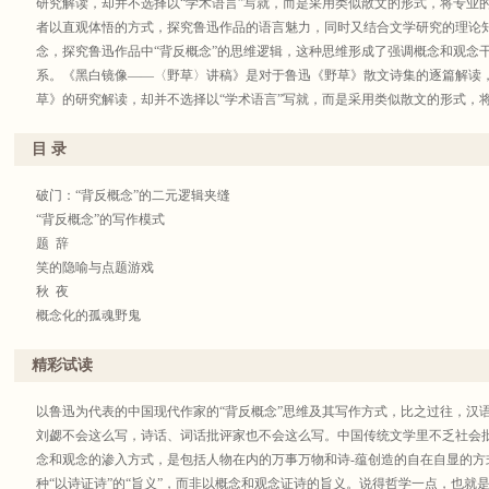
研究解读，却并不选择以“学术语言”写就，而是采用类似散文的形式，将专业
者以直观体悟的方式，探究鲁迅作品的语言魅力，同时又结合文学研究的理论知
念，探究鲁迅作品中“背反概念”的思维逻辑，这种思维形成了强调概念和观念
系。《黑白镜像——〈野草〉讲稿》是对于鲁迅《野草》散文诗集的逐篇解读
草》的研究解读，却并不选择以“学术语言”写就，而是采用类似散文的形式，
中。作者以直观体悟的方式，探究鲁迅作品的语言魅力，同时又结合文学研究
代性”观念，探究鲁迅作品中“背反概念”的思维逻辑，这种思维形成了强调概念
目 录
宏大体系。
破门：“背反概念”的二元逻辑夹缝
“背反概念”的写作模式
题 辞
笑的隐喻与点题游戏
秋 夜
概念化的孤魂野鬼
影的告别
布施与求乞
精彩试读
求乞者
搅浑“鸡汤文学”
以鲁迅为代表的中国现代作家的“背反概念”思维及其写作方式，比之过往，汉
我的失恋——拟古的新打油诗
刘勰不会这么写，诗话、词话批评家也不会这么写。中国传统文学里不乏社会
杀戮与无聊
念和观念的渗入方式，是包括人物在内的万事万物和诗-蕴创造的自在自显的方
复 仇
种“以诗证诗”的“旨义”，而非以概念和观念证诗的旨义。说得哲学一点，也就是