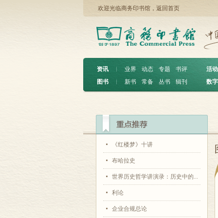
欢迎光临商务印书馆，
返回首页
资讯
︱
业界
动态
专题
书评
活动
图书
︱
新书
常备
丛书
辑刊
数字
《红楼梦》十讲
布哈拉史
世界历史哲学讲演录：历史中的...
利论
企业合规总论