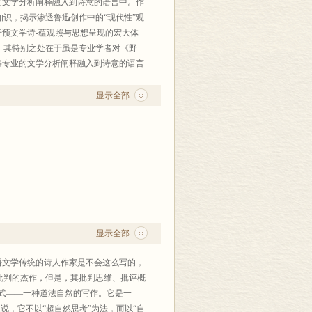
的文学分析阐释融入到诗意的语言中。作
识，揭示渗透鲁迅创作中的“现代性”观
干预文学诗-蕴观照与思想呈现的宏大体
，其特别之处在于虽是专业学者对《野
将专业的文学分析阐释融入到诗意的语言
的理论知识，揭示渗透鲁迅创作中的“现
和观念干预文学诗-蕴观照与思想呈现的
显示全部
显示全部
语文学传统的诗人作家是不会这么写的，
批判的杰作，但是，其批判思维、批评概
式——一种道法自然的写作。它是一
说，它不以“超自然思考”为法，而以“自