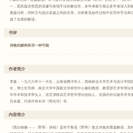
一，因其蕴含哲思的深邃与表现手法的象征性，多年来吸引着众多学者深入剖
逐篇分析，同时又勾连出各篇之间的关系，分析鲁迅创作过程中在写作手法和
做了全面的解读。
2.诗意语言，深刻解析。本书中，作者并没有用冷静的学术语言论述，而是采
与《野草》的文体相匹配，形成了一种互文效果。正如南京大学丁帆教授在本
书评
的激情和学者解析的深刻，能够将这二者融为一体，且能使读者在充分享受思
言冲击的魅力。”
诗教的解构和另一种可能
3.反思已有研究，提出创新洞见。本书中，作者反思了过往学界对《野草》的
读其象征意义上，在发掘语词背后的思想隐喻中狂欢，在与时代背景的勾连中
性直觉体悟与理性分析两种思维结合的逻辑产物诞生了新的阅读方式，在《野草
作者简介
矛盾，鲁迅文字中的“背反概念”就是他本能性的灵魂结构自身，这个灵魂结构
尼采式思想的永劫回环运动。
李森，一九六六年十一月生，云南省腾冲市人，西南林业大学艺术与设计学院
长，博士生导师，南京大学中国新文学研究中心兼职教授，教育部艺术学理论
年学术和技术带头人，语言漂移说艺术哲学理论创始人。在国内外出版学术专
百余篇，代表作有长诗《明光河》等。
内容简介
《黑白镜像——〈野草〉讲稿》是对于鲁迅《野草》散文诗集的逐篇解读，其