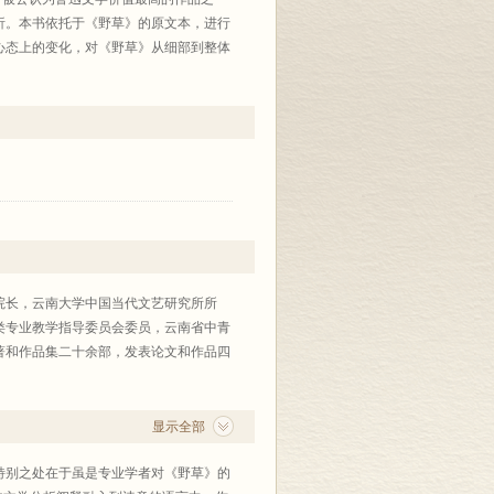
析。本书依托于《野草》的原文本，进行
心态上的变化，对《野草》从细部到整体
用散文诗的写作手法，文字飞扬肆意，这
书序言中所说：“李森的解读充满着诗人
想自由的狂欢会意中，读出诗的意蕴和语
研究，认为研究者往往把注意力集中在解
寻觅语流的宏旨，而作者诗人兼学者的感
》中发现了一种“背反”的诗意和思想的
凝聚着强大的生命能量，仿佛旋转着一种
院长，云南大学中国当代文艺研究所所
类专业教学指导委员会委员，云南省中青
著和作品集二十余部，发表论文和作品四
显示全部
特别之处在于虽是专业学者对《野草》的