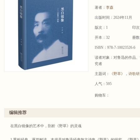
著者：
李森
出版时间：2024年11月
版次：1
印次
开本：32
册数
ISBN：978-7-10023526-6
读者对象：对鲁迅的作品、
究者
主题词：
《野草》
，
诗歌研
人气：595
购物车：
编辑推荐
在黑白镜像的艺术中，剖析《野草》的灵魂
1.重析经典，逐篇解读。本书是对鲁迅经典散文诗集《野草》的研究，《野草