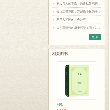
权力与人的本性：历史世界观的...
去往廷巴克图：穿越撒哈拉的非...
罗马共和国的社会冲突
大变革时代的历史哲学：面向21...
更 多
相关图书
利论