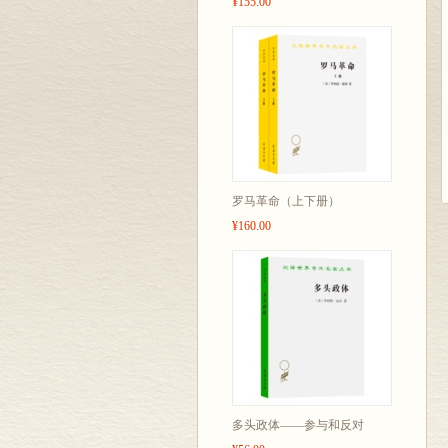
¥155.00
罗马革命（上下册）
¥160.00
多头政体——参与和反对