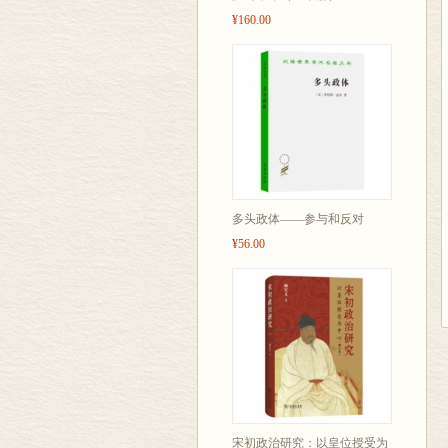
¥160.00
多头政体——参与和反对
¥56.00
宋初政治研究：以皇位授受为