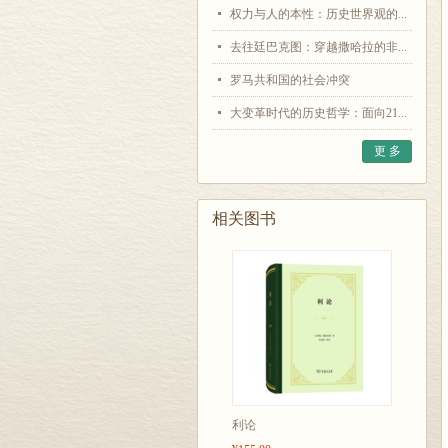
权力与人的本性：历史世界观的...
去往廷巴克图：穿越撒哈拉的非...
罗马共和国的社会冲突
大变革时代的历史哲学：面向21...
更 多
相关图书
利论