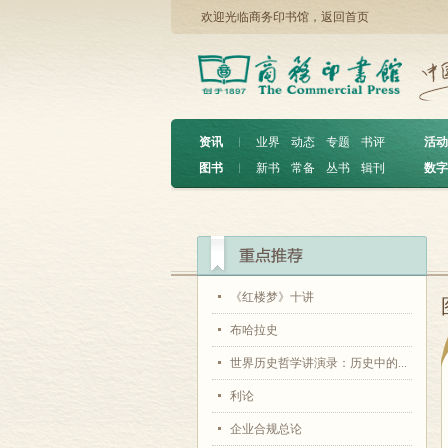
欢迎光临商务印书馆，
返回首页
资讯
︱
业界
动态
专题
书评
活动
图书
︱
新书
常备
丛书
辑刊
数字
《红楼梦》十讲
布哈拉史
世界历史哲学讲演录：历史中的...
利论
企业合规总论