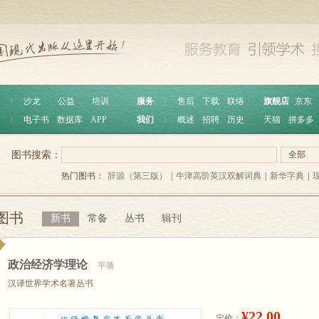
︱
沙龙
公益
培训
服务
︱
售后
下载
联络
旗舰店
京东
︱
电子书
数据库
APP
我们
︱
概述
招聘
历史
天猫
拼多多
图书搜索：
全部
热门图书：
辞源（第三版）
|
牛津高阶英汉双解词典
|
新华字典
|
图书
新书
常备
丛书
辑刊
政治经济学理论
平装
汉译世界学术名著丛书
¥22.00
定价：