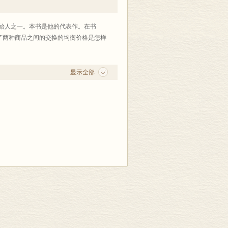
学简论；(4)著者经济学著作书目；(5)数
书中，他利用导数来表述边际效用概
始人之一。本书是他的代表作。在书
样决定的。
了两种商品之间的交换的均衡价格是怎样
理论》改为《政治经济学理论》，译名及
显示全部
相沿成习，皆认经济学的基础是亚当•
体；最后，约翰•穆勒君予以内容上的
价值法则上未留下什么，要他自己或未来
解，颇有值得崇拜之处。但在其他科学
次证明过了的。
这里，我特别要指出人口理论与地租理
果穆勒君只要断言供求法则毫无疑问是真
。但不能因此便说我们关于价值的概念已
然是骗人的。所谓工资基金说，尤其是如
考察一下就知道，这个学说的结论原不过
额的人数，即得平均工资率。还有些结