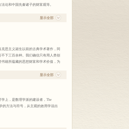
方法论和中国先秦诸子的财富观等。
显示全部
克思主义诞生以前的古典学术著作，同
行不下三百余种。我们确信只有用人类创
些书籍所蕴藏的思想财富和学术价值，为
，才能相得益彰，蔚为大观，既便于研读
著三百六十余种。现继续编印第十辑。到
显示全部
行。由于采用原纸型，译文末能重新校订，
正或删除。读书界完全懂得要用正确的分
一点也无需我们多说。希望海内外读书
在经济学上，是数理学派的建设者，The
书，应用数学的方法与符号，从主观的效用学说出
，于1911年由其子发行第四版，即最后