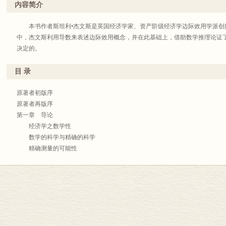
本书再版说明</FONT></STRONG>
版。最后版有附录五篇，——(1)著者的利息理论；(2)资本论断片；(3)数理经济
内容简介
理经济学书目。在这里，仅第三篇译出了。
本书作者斯坦利•杰文斯是资产阶级经济学边际效用学派创始人之一。在本
本书作者斯坦利•杰文斯是英国经济学家、资产阶级经济学边际效用学派创
念，并在此基础上，借助数学推理论证了两种商品之间的交换的均衡价格是怎
1936年1月
中，杰文斯利用导数来表述边际效用概念，并在此基础上，借助数学推理论证
1936年，本书中译本曾由中华书局印行。我馆此次再版，书名由《经济学
决定的。
个别字句亦有所改动，其他一如原译。
原著者初版序
目 录
1983年5月
曾有人认经济学已近于完全。这种人，对于本书的内容，必难加以采纳。世人
斯密奠定的；马尔萨斯、安德生、西尼耳加入了重要的学说；李嘉图系统化了全
原著者初版序
充实，充分说明了知识的这一部门。穆勒君自己就是这样想；他曾明白说，在
原著者再版序
的著作家去扫除。当然，我们亦不禁觉得，这样有名的人所采纳、所印证的见
第一章 导论
上，这种崇拜决不限制人们自由去考察新的意见与理论。权威是错误，这是屡
经济学之数学性
数学的科学与精确的科学
有许多种经济学说，在我看，既在形式上是科学的，且又与事实相调和。在
精确测量的可能性
论。地租理论显明有数学性，似曾暗示一种正确的讨究经济学全部的方法。如
感情与动机的测量
的，我应向他表示同意。这种法则是以事实为基础的，不能为任何理论所摇动
经济学的论理方法
经是完全的、最后的。并且，还有别一些为一般人采纳的学说，在我看，亦纯
经济学与伦理学的关系
此。这个理论曾自夸可以解决经济学的主要问题——决定劳动的工资。但细密
第二章 快乐与痛苦论
是一个用不着研究的道理，即：以指定用来支付工资的全额，被除于分享此全
快乐之量与痛苦之量
论，如关于交换的利益的理论，还更有害处。
痛苦是快乐的负数