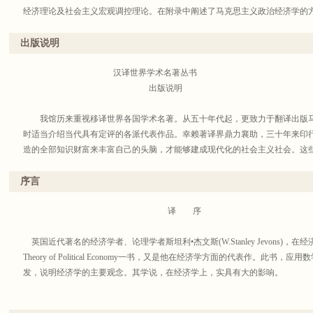
经济理论及社会主义宏观调控理论。在附录中阐述了马克思主义政治经济学的
出版说明
汉译世界学术名著丛书
出版说明
我馆历来重视移译世界各国学术名著。从五十年代起，更致力于翻译出版马
时适当介绍当代具有定评的各派代表作品。幸赖著译界鼎力襄助，三十年来印
造的全部知识财富来丰富自己的头脑，才能够建成现代化的社会主义社会。这
学人所熟知，毋需赘述。这些译本过去以单行本印行，难见系统，汇编为丛书
查考，又利于文化积累。为此，我们从1981年至2000年先后分九辑印行了名
序言
2004年底出版至四百种。今后在积累单本著作的基础上仍将陆续以名著版印
体例也不完全统一，凡是原来译本可用的序跋，都一仍其旧，个别序跋予以订
译 序
析态度去研读这些著作，汲取其对我有用的精华，剔除其不合时宜的糟粕，这
界、著译界给我们批评、建议，帮助我们把这套丛书出好。
英国近代著名的经济学者、论理学者斯坦利•杰文斯(W.Stanley Jevons)，
Theory of Political Economy一书，又是他在经济学方面的代表作。此
商务印书馆编辑部
发，说明经济学的主要观念。其学说，在经济学上，实具有大的影响。
2003年10月
<STRONG><FONT size=3>
此书于1871年初版，1879年再版。著者去世后，于1888年由其妻发行第三版