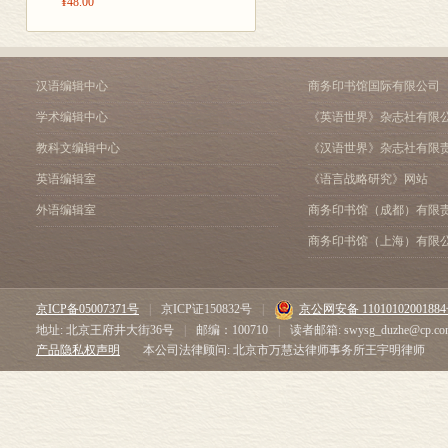
¥48.00
汉语编辑中心
商务印书馆国际有限公司
学术编辑中心
《英语世界》杂志社有限
教科文编辑中心
《汉语世界》杂志社有限
英语编辑室
《语言战略研究》网站
外语编辑室
商务印书馆（成都）有限
商务印书馆（上海）有限
京ICP备05007371号
|
京ICP证150832号
|
京公网安备 1101010200188
地址: 北京王府井大街36号
|
邮编：100710
|
读者邮箱: swysg_duzhe@cp.co
产品隐私权声明
本公司法律顾问: 北京市万慧达律师事务所王宇明律师