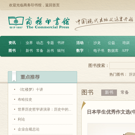
欢迎光临商务印书馆，
返回首页
资讯
︱
业界
动态
专题
书评
活动
︱
沙龙
公益
培训
图书
︱
新书
常备
丛书
辑刊
数字
︱
电子书
数据库
APP
图书搜索：
热门图书：
辞
《红楼梦》十讲
图书
新书
常备
布哈拉史
世界历史哲学讲演录：历史中的...
日本学生优秀作文选(中
利论
企业合规总论