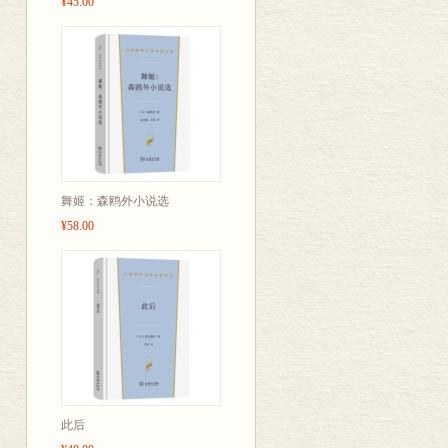
¥45.00
舞姬：森鸥外小说选
¥58.00
此后