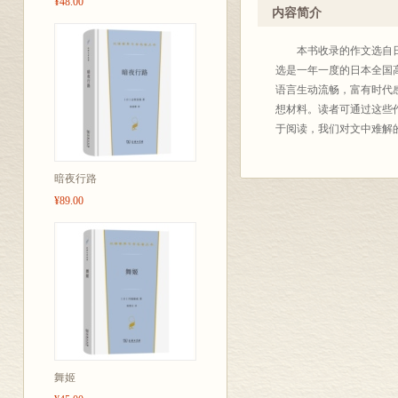
¥48.00
人，他不仅在日本有多部
内容简介
究所开展的全国性活动之
大影响。自1996年起
本书收录的作文选自日本
展到我国开设日语课的高中
选是一年一度的日本全国
名学生赴日本与日本获奖
语言生动流畅，富有时代
想材料。读者可通过这些
我们选编本文集出版有两
于阅读，我们对文中难解
国青少年了解日本青少年
暗夜行路
商务
¥89.00
舞姬