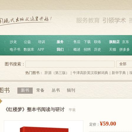
︱
沙龙
公益
培训
服务
︱
售后
下载
联络
旗舰店
京东
︱
电子书
数据库
APP
我们
︱
概述
招聘
历史
天猫
拼多多
图书搜索：
全部
热门图书：
辞源（第三版）
|
牛津高阶英汉双解词典
|
新华字典
|
图书
新书
常备
丛书
辑刊
《红楼梦》整本书阅读与研讨
平装
¥59.00
定价：