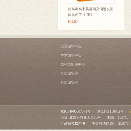
新高考高中英语同义词近义词
反义词学习词典
¥65.00
汉语编辑中心
学术编辑中心
教科文编辑中心
英语编辑室
外语编辑室
京ICP备05007371号
|
京ICP证150832号
|
地址: 北京王府井大街36号
|
邮编：100710
产品隐私权声明
本公司法律顾问: 北京