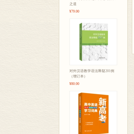
之道
¥79.00
对外汉语教学语法释疑201例
（增订本）
¥80.00