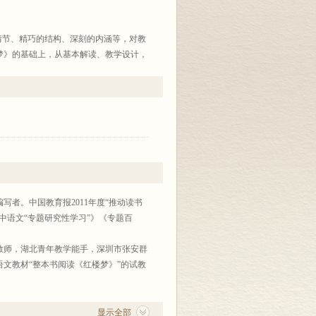
情节、精巧的结构、深刻的内涵等，对教
梦》的基础上，从基本解读、教学设计，
这部“大书”有较多的助益。
 王本华
本《〈红楼梦〉整本书阅读与研讨》凝聚
激发阅读兴趣，拓展阅读深度”等方面做
接地气，为一线教师的整本书阅读教学提
教师 王岱
者。中国教育报2011年度“推动读书
第二，你还必须是一个优秀的教育者。会
中语文“专题研究性学习”》《专题百
卓有建树。特隆重推荐老师们读这本书。
教师，湖北青年教学能手，深圳市张安群
可能把阅读教好，才可能把阅读教学做得
文教材“整本书阅读《红楼梦》”的试教
显示全部