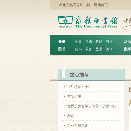
欢迎光临商务印书馆，
返回首页
资讯
︱
业界
动态
专题
书评
活动
图书
︱
新书
常备
丛书
辑刊
数字
《红楼梦》十讲
布哈拉史
世界历史哲学讲演录：历史中的...
利论
企业合规总论