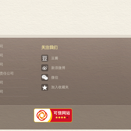
司
关注我们
司
豆瓣
司
新浪微博
责任公司
微信
司
加入收藏夹
司