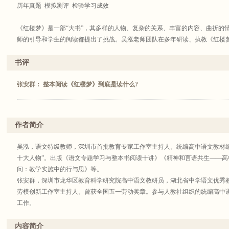
历年真题 模拟测评 检验学习成效
《红楼梦》是一部“大书”，其多样的人物、复杂的关系、丰富的内容、曲折的
师的引导和学生的阅读都提出了挑战。吴泓老师团队在多年研读、执教《红楼
到教师的教学思考、学生的阅读指导，都给予了相应的门径，相信会对我们读懂
――中国教育学会中学语文教学专业委员会理事长，统编高中语文教材分册主编
书评
吴泓老师长期探索整本书阅读教学，了解其困难所在，积极探索破解之道，这
了他团队的智慧，是新课程实施的一个样本。
张安群： 整本阅读《红楼梦》到底是读什么?
――上海师范大学中文系教授，博士生导师 郑桂华
《〈红楼梦〉整本书阅读与研讨》，集解读、教学设计和测试评价于一体，在“
出了有益的探索。本书依于课标教学理念，源于一线教学实践，既有高度，又
作者简介
供了很好的思路和参考。
――高中语文课标修订组核心成员，统编高中语文教材编写者，北京市语文特级
吴泓，语文特级教师，深圳市首批教育专家工作室主持人。统编高中语文教材编写
做《红楼梦》整本书阅读，要解决两个问题：第一，你应该是优秀的阅读者。
十大人物”。出版《语文专题学习与整本书阅读十讲》《精神和言语共生——高
教取决于读得好，但读得好不一定教得好。很妙的是，吴泓老师在这两方面都
问：教学实施中的行与思》等。
――统编高中语文教材编写者，北京市语文特级教师，正高级教师 何郁
张安群，深圳市龙华区教育科学研究院高中语文教研员，湖北省中学语文优秀
教阅读的，只有自己先做一个真诚的阅读者，先成为一个专业的阅读者，他才
劳模创新工作室主持人。曾获全国五一劳动奖章。参与人教社组织的统编高中语
专业。这本《〈红楼梦〉整本书阅读与研讨》再一次体现了这个规律。
工作。
――统编高中语文教材编写者，上海市语文特级教师，正高级教师 余党绪
内容简介