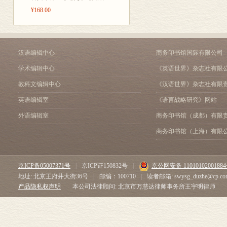
¥168.00
汉语编辑中心
商务印书馆国际有限公司
学术编辑中心
《英语世界》杂志社有限
教科文编辑中心
《汉语世界》杂志社有限
英语编辑室
《语言战略研究》网站
外语编辑室
商务印书馆（成都）有限
商务印书馆（上海）有限
京ICP备05007371号
|
京ICP证150832号
|
京公网安备 1101010200188
地址: 北京王府井大街36号
|
邮编：100710
|
读者邮箱: swysg_duzhe@cp.co
产品隐私权声明
本公司法律顾问: 北京市万慧达律师事务所王宇明律师