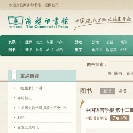
欢迎光临商务印书馆，
返回首页
资讯
︱
业界
动态
专题
书评
活动
︱
沙龙
公益
培训
图书
︱
新书
常备
丛书
辑刊
数字
︱
电子书
数据库
APP
图书搜索：
热门图书：
辞
《红楼梦》十讲
图书
新书
常备
布哈拉史
世界历史哲学讲演录：历史中的...
中国语言学报 第十二
利论
中国语言学报
企业合规总论