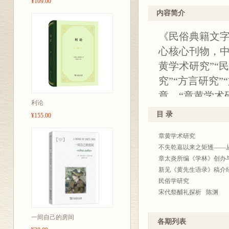
¥109.00
内容简介
《民俗典籍文字
心核心刊物，中
黄学术研究”“
究”“方言研究
章。“章黄学术
利论
刻阐述。语言
目 录
¥155.00
纠正谬误，或
章黄学术研究
书过程，或梳
不失乾嘉以来之矩矱——
章太炎所编《学林》创办
新见《黄先生语录》稿介绍与
民俗学研究
宋代祭酺礼探析 陈渊
唐代虎伥故事的灾害叙事
汉字学研究
一间自己的房间
各期列表
试论楚简中的“■”及相关