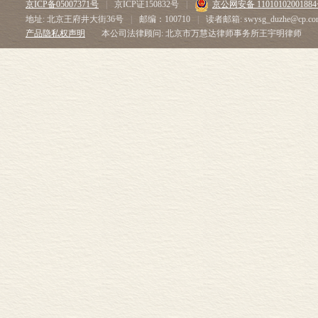
京ICP备05007371号
|
京ICP证150832号
|
京公网安备 1101010200188
地址: 北京王府井大街36号
|
邮编：100710
|
读者邮箱: swysg_duzhe@cp.co
产品隐私权声明
本公司法律顾问: 北京市万慧达律师事务所王宇明律师