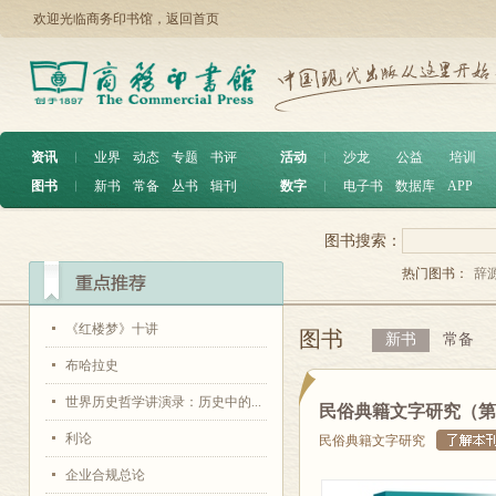
欢迎光临商务印书馆，
返回首页
资讯
︱
业界
动态
专题
书评
活动
︱
沙龙
公益
培训
图书
︱
新书
常备
丛书
辑刊
数字
︱
电子书
数据库
APP
图书搜索：
热门图书：
辞
《红楼梦》十讲
图书
新书
常备
布哈拉史
世界历史哲学讲演录：历史中的...
民俗典籍文字研究（第
利论
民俗典籍文字研究
企业合规总论