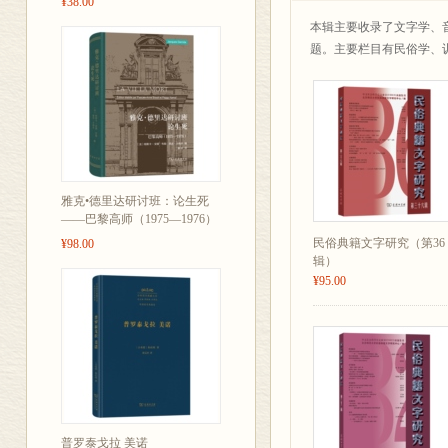
¥38.00
楚简“绝”“继”考辨 俞绍
本辑主要收录了文字学、
谈甲骨文中构件和笔画的
题。主要栏目有民俗学、
明清戏曲俗字考辨 王荣
徐州一带“■汤”中“■”的
词汇语义研究
汉语义位组合理据研究 袁
卫姒簋的自名修饰语研究
《左传》“齐侯疥，遂痁”
中古医籍中“淋沥”词义考
雅克•德里达研讨班：论生死
音韵学研究
——巴黎高师（1975—1976）
清代官韵书《佩文诗韵》源
民俗典籍文字研究（第36
¥98.00
《合并字学集韵》所引《
辑）
《诗经》重言词隔章双声
¥95.00
“重音说”与《仪礼音义》之
方言研究
以晋方言证解古今文献相
文献研究
历代字书数据库属性提取
上海图书馆藏宋宾王抄本
英文提要
普罗泰戈拉 美诺