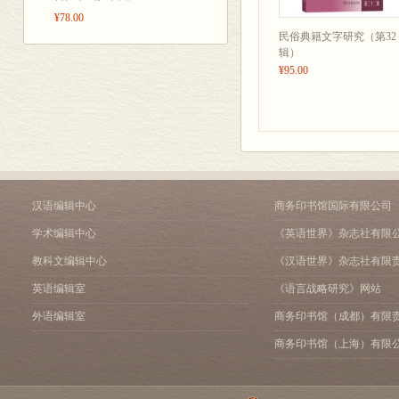
《民俗典籍文字研究》征
¥78.00
民俗典籍文字研究（第32
辑）
¥95.00
汉语编辑中心
商务印书馆国际有限公司
学术编辑中心
《英语世界》杂志社有限
教科文编辑中心
《汉语世界》杂志社有限
英语编辑室
《语言战略研究》网站
外语编辑室
商务印书馆（成都）有限
商务印书馆（上海）有限