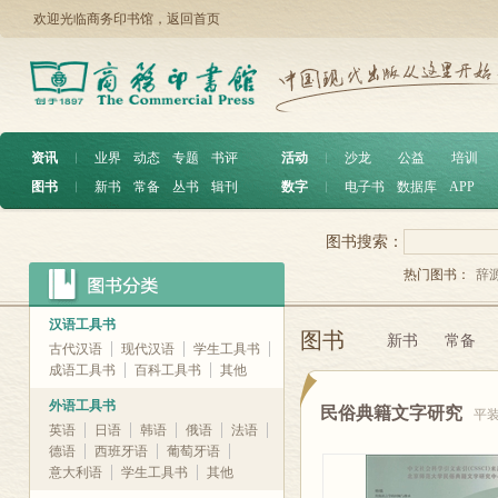
欢迎光临商务印书馆，
返回首页
资讯
︱
业界
动态
专题
书评
活动
︱
沙龙
公益
培训
图书
︱
新书
常备
丛书
辑刊
数字
︱
电子书
数据库
APP
图书搜索：
热门图书：
辞
汉语工具书
图书
新书
常备
古代汉语
现代汉语
学生工具书
成语工具书
百科工具书
其他
外语工具书
民俗典籍文字研究
平
英语
日语
韩语
俄语
法语
德语
西班牙语
葡萄牙语
意大利语
学生工具书
其他