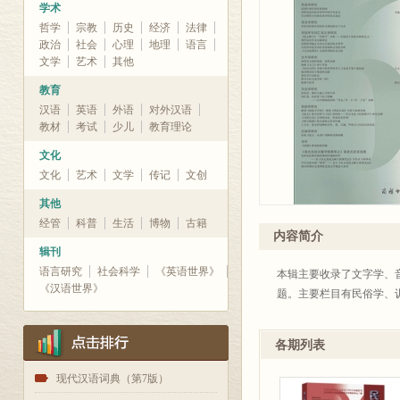
学术
哲学
宗教
历史
经济
法律
政治
社会
心理
地理
语言
文学
艺术
其他
教育
汉语
英语
外语
对外汉语
教材
考试
少儿
教育理论
文化
文化
艺术
文学
传记
文创
其他
经管
科普
生活
博物
古籍
内容简介
辑刊
语言研究
社会科学
《英语世界》
本辑主要收录了文字学、
《汉语世界》
题。主要栏目有民俗学、
各期列表
1
现代汉语词典（第7版）