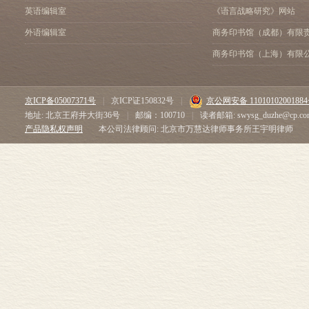
英语编辑室
《语言战略研究》网站
外语编辑室
商务印书馆（成都）有限
商务印书馆（上海）有限
京ICP备05007371号
|
京ICP证150832号
|
京公网安备 1101010200188
地址: 北京王府井大街36号
|
邮编：100710
|
读者邮箱: swysg_duzhe@cp.co
产品隐私权声明
本公司法律顾问: 北京市万慧达律师事务所王宇明律师