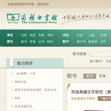
欢迎光临商务印书馆，
返回首页
资讯
︱
业界
动态
专题
书评
活动
︱
沙龙
公益
培训
图书
︱
新书
常备
丛书
辑刊
数字
︱
电子书
数据库
APP
图书搜索：
热门图书：
辞
《红楼梦》十讲
图书
新书
常备
布哈拉史
世界历史哲学讲演录：历史中的...
民俗典籍文字研究（第
利论
民俗典籍文字研究
企业合规总论