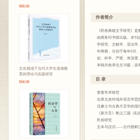
¥88.00
作者简介
《民俗典籍文字研究》是
由商务印书馆出版。本刊
学研究、文献学、语法学、
年两期，分别于每年6月、
创、科学、严密、有深度
本辑共收录论文18篇，设有
文化视域下当代大学生道德教
录了学界大家的论文，也
育的理论与实践研究
目 录
¥68.00
章黄学术研究
论章太炎对域外语言学思想
沈兼士与古典方言学的现代
《新方言》剩义三题 /吴
民俗研究
文本与仪式——古代朝鲜汉
下元节传承考论——传统节