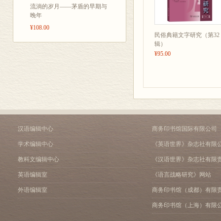
流淌的岁月——茅盾的早期与
晚年
¥108.00
民俗典籍文字研究（第32
辑）
¥95.00
汉语编辑中心
商务印书馆国际有限公司
学术编辑中心
《英语世界》杂志社有限
教科文编辑中心
《汉语世界》杂志社有限
英语编辑室
《语言战略研究》网站
外语编辑室
商务印书馆（成都）有限
商务印书馆（上海）有限