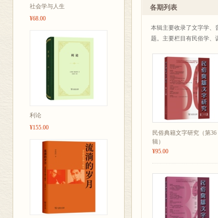
宋儒对择葬之礼的重建及其
社会学与人生
各期列表
训诂词汇研究
¥68.00
华夷语系化石词研究（续二
本辑主要收录了文字学、
基于大语言模型的辞书释义
题。主要栏目有民俗学、
头谷源流考 /焦玉奁 王长
楚简《周易•豫》卦六五与
从核义素视角看反义、偏
《庄子•大宗师》彼方且与
文字研究
大型字书《火部》疑难字新
假借观分类述评 /程婕 张
利论
从异体到通假：扑与樸朴剥
¥155.00
文献研究
民俗典籍文字研究（第36
章太炎《小学答问》稿本考
辑）
晚明山人寇学海生平及交游
¥95.00
音韵研究
作为便民字典的韵书——《
英文提要
《民俗典籍文字研究》征