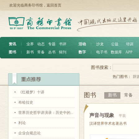
欢迎光临商务印书馆，
返回首页
资讯
︱
业界
动态
专题
书评
活动
︱
沙龙
公益
培训
图书
︱
新书
常备
丛书
辑刊
数字
︱
电子书
数据库
APP
图书搜索：
热门图书：
辞
《红楼梦》十讲
图书
新书
常备
布哈拉史
世界历史哲学讲演录：历史中的...
声音与现象
平装
利论
汉译世界学术名著丛书
企业合规总论