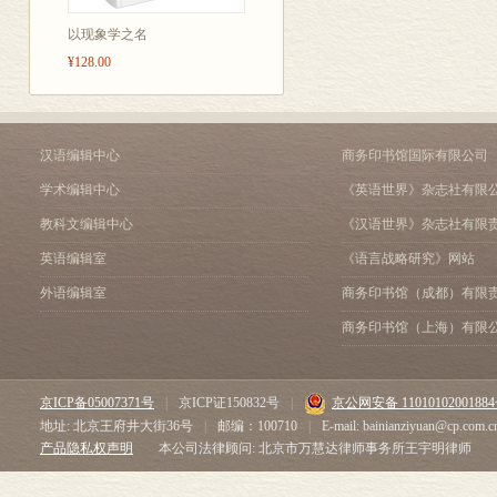
以现象学之名
¥128.00
汉语编辑中心
商务印书馆国际有限公司
学术编辑中心
《英语世界》杂志社有限
教科文编辑中心
《汉语世界》杂志社有限
英语编辑室
《语言战略研究》网站
外语编辑室
商务印书馆（成都）有限
商务印书馆（上海）有限
京ICP备05007371号
|
京ICP证150832号
|
京公网安备 1101010200188
地址: 北京王府井大街36号
|
邮编：100710
|
E-mail: bainianziyuan@cp.com.c
产品隐私权声明
本公司法律顾问: 北京市万慧达律师事务所王宇明律师