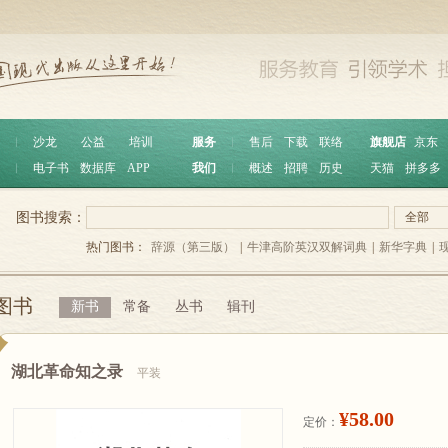
︱
沙龙
公益
培训
服务
︱
售后
下载
联络
旗舰店
京东
︱
电子书
数据库
APP
我们
︱
概述
招聘
历史
天猫
拼多多
图书搜索：
全部
热门图书：
辞源（第三版）
|
牛津高阶英汉双解词典
|
新华字典
|
图书
新书
常备
丛书
辑刊
湖北革命知之录
平装
¥58.00
定价：