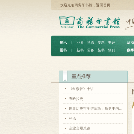
欢迎光临商务印书馆，
返回首页
资讯
︱
业界
动态
专题
书评
活动
图书
︱
新书
常备
丛书
辑刊
数字
《红楼梦》十讲
布哈拉史
世界历史哲学讲演录：历史中的...
利论
企业合规总论