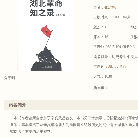
著者：
张难先
出版时间：2011年09月
版次：1
印次
开本：16
册数
ISBN：978-7-100-08459-8
读者对象：历史专业相关人
主题词：
湖北
，
革命
人气：1030
分享到：
购物车：
内容简介
本书作者曾亲自参加了辛亥武昌首义，本书分二十余章，分段记述湖北革命
备采，基本囊括了从辛亥革命前夕到民国建立这段历史时期中有关湖北的重大
究提供了重要的历史资料。