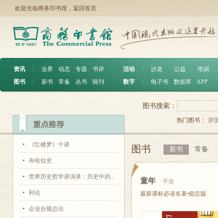
欢迎光临商务印书馆，
返回首页
资讯
︱
业界
动态
专题
书评
活动
︱
沙龙
公益
培训
图书
︱
新书
常备
丛书
辑刊
数字
︱
电子书
数据库
APP
图书搜索：
热门图书：
辞
《红楼梦》十讲
图书
新书
常备
布哈拉史
世界历史哲学讲演录：历史中的...
童年
平装
利论
最新课标必读名著•励志版
企业合规总论