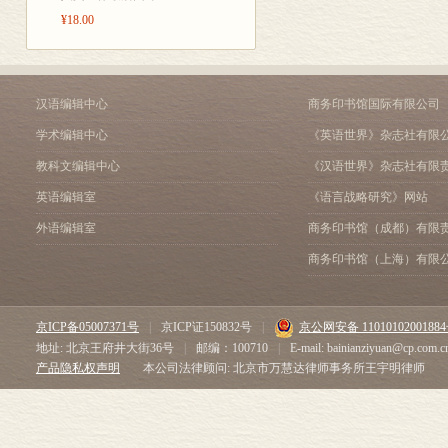
¥18.00
汉语编辑中心
商务印书馆国际有限公司
学术编辑中心
《英语世界》杂志社有限
教科文编辑中心
《汉语世界》杂志社有限
英语编辑室
《语言战略研究》网站
外语编辑室
商务印书馆（成都）有限
商务印书馆（上海）有限
京ICP备05007371号
|
京ICP证150832号
|
京公网安备 1101010200188
地址: 北京王府井大街36号
|
邮编：100710
|
E-mail: bainianziyuan@cp.com.c
产品隐私权声明
本公司法律顾问: 北京市万慧达律师事务所王宇明律师