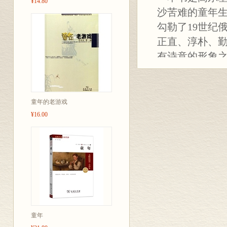
¥14.80
沙苦难的童年
勾勒了19世纪
正直、淳朴、
有诗意的形象之
活。而外祖父
的家庭。在这
至为一些小事
童年的老游戏
善良的一面，
¥16.00
阿廖沙打得失
童话和民间故
力而毫无怨言
阿廖沙被迫流
童年