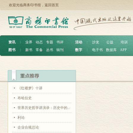
欢迎光临商务印书馆，
返回首页
资讯
︱
业界
动态
专题
书评
活动
︱
沙龙
公益
培训
图书
︱
新书
常备
丛书
辑刊
数字
︱
电子书
数据库
APP
《红楼梦》十讲
布哈拉史
世界历史哲学讲演录：历史中的...
利论
企业合规总论