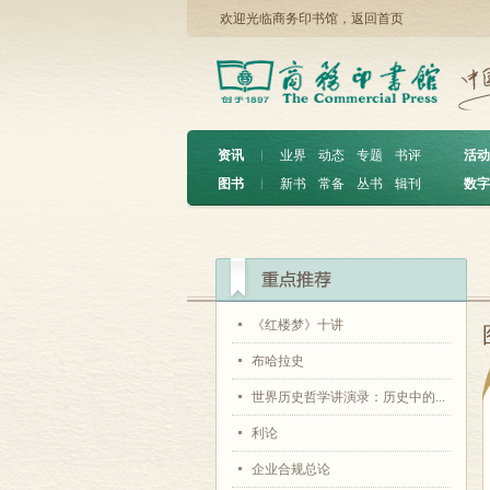
欢迎光临商务印书馆，
返回首页
资讯
︱
业界
动态
专题
书评
活动
图书
︱
新书
常备
丛书
辑刊
数字
《红楼梦》十讲
布哈拉史
世界历史哲学讲演录：历史中的...
利论
企业合规总论