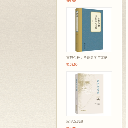
¥98.00
古典今释：考论史学与文献
¥168.00
寂乡沉思录