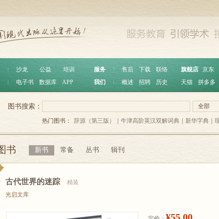
︱
沙龙
公益
培训
服务
︱
售后
下载
联络
旗舰店
京东
︱
电子书
数据库
APP
我们
︱
概述
招聘
历史
天猫
拼多多
图书搜索：
全部
热门图书：
辞源（第三版）
|
牛津高阶英汉双解词典
|
新华字典
|
图书
新书
常备
丛书
辑刊
古代世界的迷踪
精装
光启文库
¥55.00
定价：