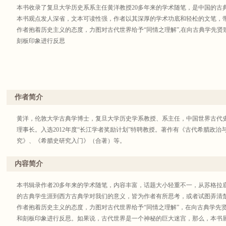
本书收录了复旦大学历史系系主任黄洋教授20多年来的学术随笔，是中国的古
本书观点发人深省，文本可读性强，作者以其深厚的学术功底和轻松的文笔，
作者抱着历史主义的态度，力图对古代世界给予“同情之理解”,在向古典学先
刻板印象进行反思
作者简介
黄洋，伦敦大学古典学博士，复旦大学历史学系教授、系主任，中国世界古代
理事长。入选2012年度“长江学者奖励计划”特聘教授。著作有《古代希腊政
究》、《希腊史研究入门》（合著）等。
内容简介
本书辑录作者20多年来的学术随笔，内容丰富，话题大小轻重不一，从苏格拉底
的古典学生涯到西方古典学对我们的意义，皆为作者有所思考，或者试图弄清
作者抱着历史主义的态度，力图对古代世界给予“同情之理解”，在向古典学先
和刻板印象进行反思。如果说，古代世界是一个神秘的巨大迷宫，那么，本书