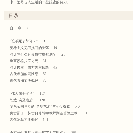
中，追寻古人生活的一些踪迹的努力。
目 录
自 序 3
“谁杀死了荷马？” 3
英雄主义无可挽回的失落 10
雅典凭什么判苏格拉底死刑？ 21
重审苏格拉底之死 31
雅典民主与西方民主传统 45
古代希腊的同性恋 62
古代希腊文明概述 75
“伟大属于罗马” 117
制造“埃及艳后” 126
罗马帝国早期的“造型艺术”与皇帝权威 140
奥古斯丁：从古典修辞学教师到基督教主教 151
古代罗马文明概述 161
布克哈特及其《君士坦丁大帝时代》 201