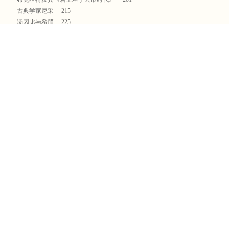
古典学家尼采 215
汤因比与希腊 225
Y2K 与1000年 239
西方古典学和我们 251
古代文明研究的现代意义 265
文明与文明的延续性 277
西方文明的扩张及其空间想象 281
帝国的回归 286
历史的尺度 293
全球史的陷阱 303
我书架上的指路人 308
精彩试读
行文至此，想必读者诸君已约略瞧出了些端倪。无论是对“埃及艳后”的建构还
准绳的。因为她是东方的，即使她是美丽的，那她也一定是肉欲的、奢华的；
不全然是东方的。她的祖先是托勒密，亚历山大大帝手下的大将。托勒密不仅
此，“克丽奥帕忒拉”也是一代又一代马其顿王族妇女所使用的名字，最早可追
顿人虽说算不上是正统的希腊人，但也是希腊民族的一分子，说的是希腊语，