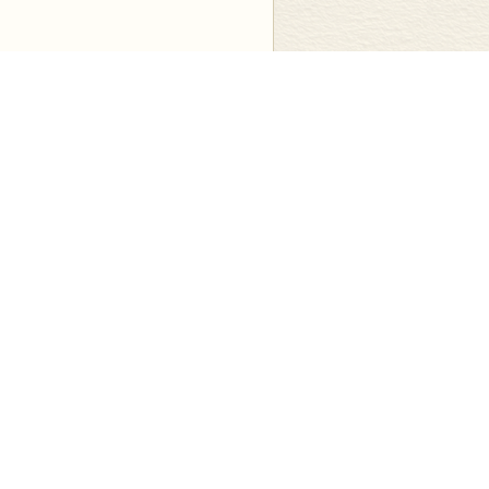
显示全部
是对她的解构，都是以西方人的价值观为
要么她就是丑陋的。其实克丽奥帕忒拉并
是马其顿人，而且还是马其顿的王族。因
溯到亚历山大的妹妹克丽奥帕忒拉。马其
写的也是希腊文。在希腊化时代，他们还