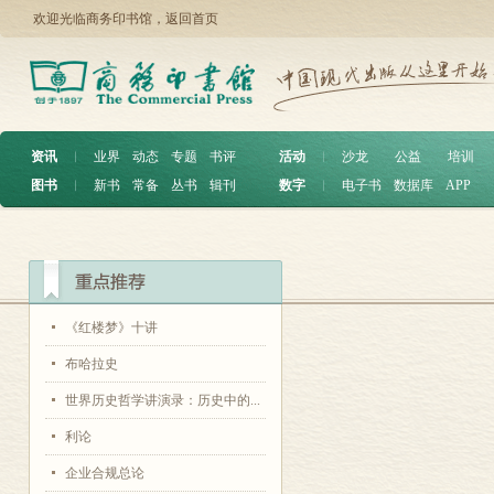
欢迎光临商务印书馆，
返回首页
资讯
︱
业界
动态
专题
书评
活动
︱
沙龙
公益
培训
图书
︱
新书
常备
丛书
辑刊
数字
︱
电子书
数据库
APP
《红楼梦》十讲
布哈拉史
世界历史哲学讲演录：历史中的...
利论
企业合规总论