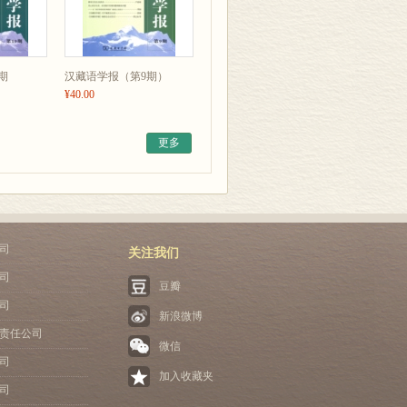
期
汉藏语学报（第9期）
¥40.00
更多
司
关注我们
司
豆瓣
司
新浪微博
责任公司
微信
司
加入收藏夹
司