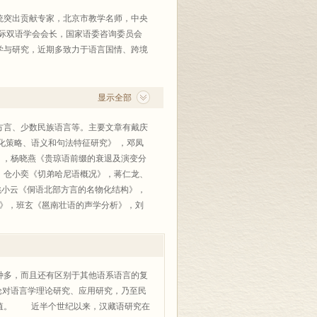
统突出贡献专家，北京市教学名师，中央
国际双语学会会长，国家语委咨询委员会
学与研究，近期多致力于语言国情、跨境
显示全部
、方言、少数民族语言等。主要文章有戴庆
化策略、语义和句法特征研究》 ，邓凤
》，杨晓燕《贵琼语前缀的衰退及演变分
、仓小奕《切弟哈尼语概况》，蒋仁龙、
姚小云《侗语北部方言的名物化结构》，
究》，班玄《邕南壮语的声学分析》，刘
 Luangthanee《类型学视野下
》，金娅曦《汉语名转形的语义基础和认
多，而且还有区别于其他语系语言的复
论对语言学理论研究、应用研究，乃至民
价值。 近半个世纪以来，汉藏语研究在