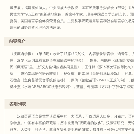
戴庆厦，福建省仙游人。中央民族大学教授。国家民族事务委员会（部级）系
民族大学“985工程”创新基地主任、首席科学家。现任中国语言学会副会长，
委员，美国语言学会终身荣誉会员。主要从事汉藏语系语言和社会语言学的教
语言的田野调查和理论方法建设。
内容简介
《汉藏语学报》（第15期）收录了17篇相关论文，内容涉及语言学、语音学
厦、袁梦《从词源看克伦语在藏缅语中的地位》 ，鲁曼、向鹏辉《藏缅语名物
民《藏缅语“里、上”义方位词的虚实两重性》，王保锋《萝卜寨羌语的等比句
析——兼论贵琼语的语言转型》，杨银梅、胡素华《白语那马话概况》，经典
石德富《鱼良苗话元音系统的链移》，罗倩《蒙撒苗语VP-NEG正反问句》，
杨小燕《水语AB与ABC式状态形容词》，蓝盛、曾丽蓉《方块壮字异体字探
希瑞、刘岩《南亚语系语言研究概览——<南亚语系语言手册>介绍》，赵果、Yuranda
的“日、月、星”共词化分析》，金海月、刘文琳《中成药命名的物性结构特点
各期列表
知解释》等。
汉藏语系语言是世界诸语系中的一大语系，不仅适用人口多、分布广、语种
杂特点。中国有丰富的汉藏语，历来被誉为“汉藏语的故乡”。汉藏语研究，无
族学、人类学、社会学、教育学等相关学科的研究，都具有不可替代的重要