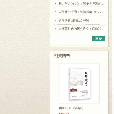
权力与人的本性：历史世界观的...
去往廷巴克图：穿越撒哈拉的非...
罗马共和国的社会冲突
大变革时代的历史哲学：面向21...
更 多
相关图书
田野调查（第3辑）