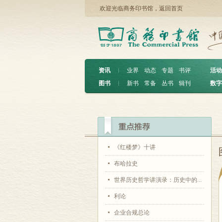
欢迎光临商务印书馆，
返回首页
资讯
︱
业界
动态
专题
书评
活动
图书
︱
新书
常备
丛书
辑刊
数字
《红楼梦》十讲
布哈拉史
世界历史哲学讲演录：历史中的...
利论
企业合规总论