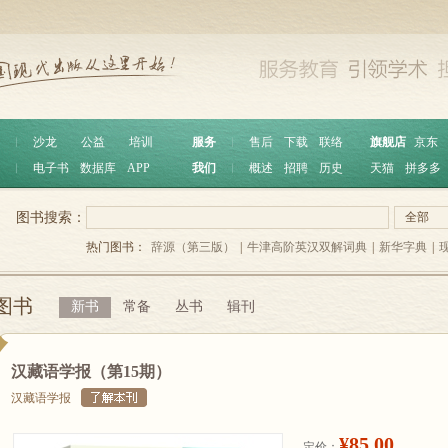
︱
沙龙
公益
培训
服务
︱
售后
下载
联络
旗舰店
京东
︱
电子书
数据库
APP
我们
︱
概述
招聘
历史
天猫
拼多多
图书搜索：
全部
热门图书：
辞源（第三版）
|
牛津高阶英汉双解词典
|
新华字典
|
图书
新书
常备
丛书
辑刊
汉藏语学报（第15期）
汉藏语学报
¥85.00
定价：