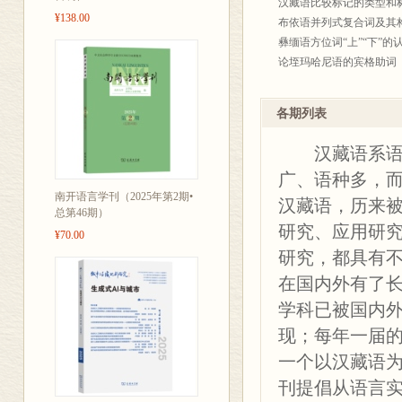
汉藏语比较标记的类型和标
¥138.00
布依语并列式复合词及其构
彝缅语方位词“上”“下”的
论垤玛哈尼语的宾格助词 
景颇语格范畴的类型学考察
老挝普内语概况 /戴庆厦 
各期列表
略论南方官话 /李如龙
汉语“方”词族考――汉藏语
汉藏语系语言
寻甸横山话“讲”的多功能
广、语种多，
非汉语反观汉语研究概况 
南开语言学刊（2025年第2期•
独龙语研究的回顾与展望 
汉藏语，历来被
总第46期）
濒危语言土家语调查回忆 
研究、应用研
¥70.00
微观入手，着眼宏观――
研究，都具有
投稿须知
在国内外有了
学科已被国内
现；每年一届
一个以汉藏语
刊提倡从语言