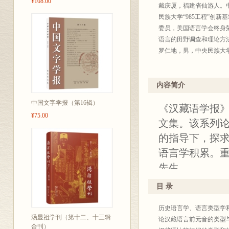
¥108.00
戴庆厦，福建省仙游人。
民族大学“985工程”创
委员，美国语言学会终身
语言的田野调查和理论方
罗仁地，男，中央民族大
内容简介
中国文字学报（第16辑）
《汉藏语学报》
¥75.00
文集。该系列
的指导下，探
语言学积累。
先生。
本期收录了罗仁
目 录
录，约30万字
历史语言学、语言类型学和
词、彝缅语方
汤显祖学刊（第十二、十三辑
论汉藏语言前元音的类型与
合刊）