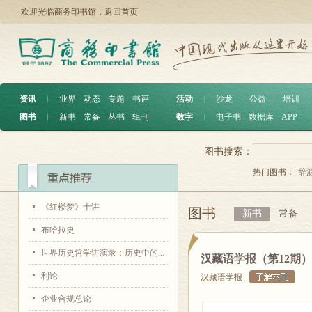
欢迎光临商务印书馆，
返回首页
资讯
︱
业界
动态
专题
书评
活动
︱
沙龙
公益
培训
图书
︱
新书
常备
丛书
辑刊
数字
︱
电子书
数据库
APP
图书搜索：
热门图书：
辞
《红楼梦》十讲
图书
新书
常备
布哈拉史
世界历史哲学讲演录：历史中的...
汉藏语学报（第12期）
利论
汉藏语学报
企业合规总论