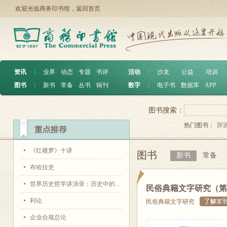
欢迎光临商务印书馆，
返回首页
资讯
︱
业界
动态
专题
书评
活动
︱
沙龙
公益
培训
图书
︱
新书
常备
丛书
辑刊
数字
︱
电子书
数据库
APP
图书搜索：
热门图书：
辞
《红楼梦》十讲
图书
新书
常备
布哈拉史
世界历史哲学讲演录：历史中的...
民俗典籍文字研究（第
利论
民俗典籍文字研究
企业合规总论