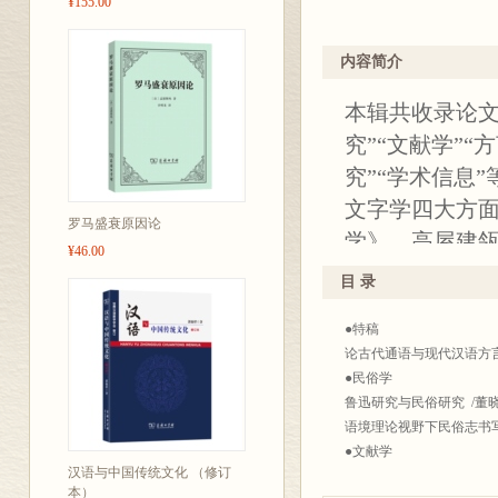
¥155.00
内容简介
本辑共收录论文
究”“文献学”“
究”“学术信息
文字学四大方面
罗马盛衰原因论
学》，高屋建
¥46.00
语言文字学方
目 录
字、音韵、训
●特稿
误，或探赜索
论古代通语与现代汉语方言
程，或梳理版
●民俗学
独特，对于跨
鲁迅研究与民俗研究 /董
语境理论视野下民俗志书写
●文献学
汉语与中国传统文化 （修订
阴时夫《韵府群玉》版本源
本）