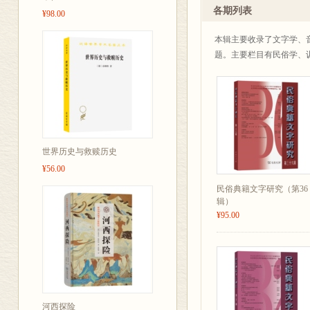
罗常培未刊稿及其价值 /
各期列表
¥98.00
论时令类典籍的目录学流变
《经典释文》“标举异文”
本辑主要收录了文字学、
……
题。主要栏目有民俗学、
世界历史与救赎历史
¥56.00
民俗典籍文字研究（第36
辑）
¥95.00
河西探险