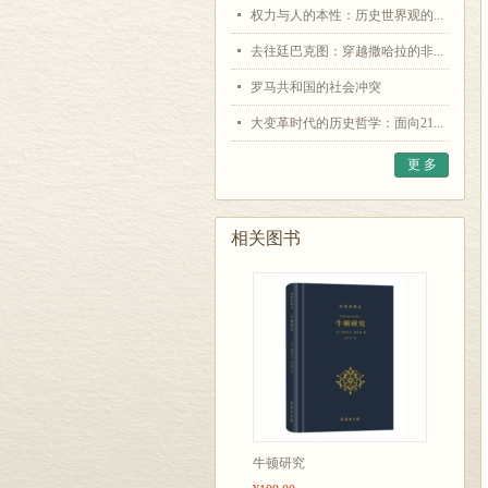
权力与人的本性：历史世界观的...
去往廷巴克图：穿越撒哈拉的非...
罗马共和国的社会冲突
大变革时代的历史哲学：面向21...
更 多
相关图书
牛顿研究