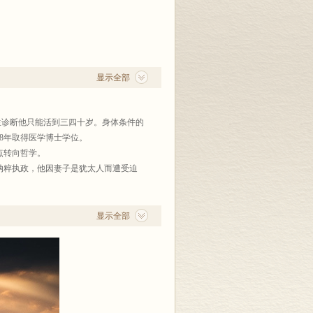
的还要深刻。
——傅佩荣
显示全部
博士傅佩荣教授亲译
时医生诊断他只能活到三四十岁。身体条件的
8年取得医学博士学位。
点转向哲学。
来纳粹执政，他因妻子是犹太人而遭受迫
显示全部
史的起源与目标》（1949）一书中提出
明的突破时期，出现了苏格拉底、佛陀、孔
雅斯贝尔斯，借助历史学的批评研究法，
为人类生命带来了希望与信心。
目一新。傅佩荣教授以其在西方哲学与中
众多专有名词详加注解，特别对于“孔
究所所长、比利时鲁汶大学、荷兰莱顿大学
而执教欧洲。傅佩荣在宗教哲学、中国哲