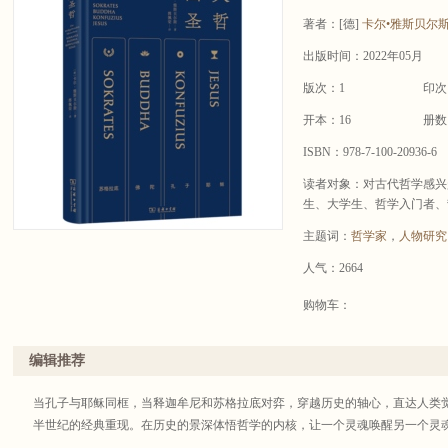
著者：
[德]
卡尔•雅斯贝尔
出版时间：2022年05月
版次：1
印次
开本：16
册数
ISBN：978-7-100-20936-6
读者对象：对古代哲学感兴
生、大学生、哲学入门者、
主题词：
哲学家
，
人物研究
人气：2664
购物车：
编辑推荐
当孔子与耶稣同框，当释迦牟尼和苏格拉底对弈，穿越历史的轴心，直达人类
半世纪的经典重现。在历史的景深体悟哲学的内核，让一个灵魂唤醒另一个灵