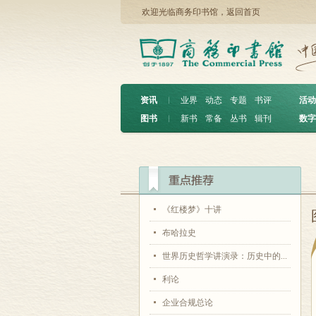
欢迎光临商务印书馆，
返回首页
资讯
︱
业界
动态
专题
书评
活动
图书
︱
新书
常备
丛书
辑刊
数字
《红楼梦》十讲
布哈拉史
世界历史哲学讲演录：历史中的...
利论
企业合规总论