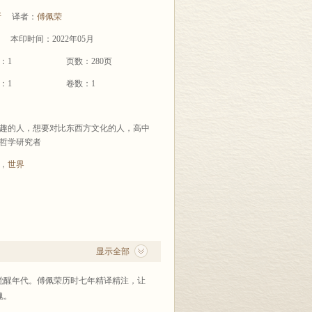
斯
译者：
傅佩荣
本印时间：2022年05月
：1
页数：280页
：1
卷数：1
趣的人，想要对比东西方文化的人，高中
哲学研究者
，
世界
显示全部
觉醒年代。傅佩荣历时七年精译精注，让
魂。