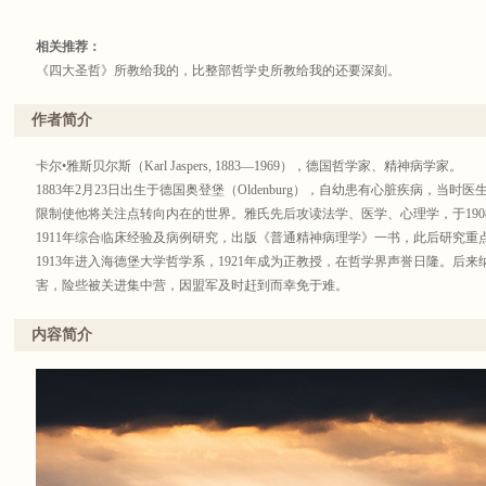
相关推荐：
《四大圣哲》所教给我的，比整部哲学史所教给我
作者简介
“轴心时代”提出者雅斯贝尔斯经典之作
卡尔•雅斯贝尔斯（Karl Jaspers, 1883—1969），德国哲学家、精神病学家。
原台湾大学哲学系主任兼哲学研究所所长、耶鲁大学哲学
1883年2月23日出生于德国奥登堡（Oldenburg），自幼患有心脏疾病，当
限制使他将关注点转向内在的世界。雅氏先后攻读法学、医学、心理学，于190
苏格拉底、佛陀、孔子、耶稣
1911年综合临床经验及病例研究，出版《普通精神病理学》一书，此后研究重
人类思想典范的创造者
1913年进入海德堡大学哲学系，1921年成为正教授，在哲学界声誉日隆。后
唯有通过他们，方能抵达哲学之核心
害，险些被关进集中营，因盟军及时赶到而幸免于难。
1948年迁居瑞士，任教于巴塞尔大学。
看四位圣哲如何回应终极问题
1969年2月26日于巴塞尔逝世，享年八十六岁。
寻找独属于我们自己生命的答案
内容简介
雅氏在哲学、精神病学领域皆有巨大影响，而今人对其最熟悉的莫过于他在《历
«
的“轴心时代”之说，即在大约公元前800年至公元前200年间，是人类精神文
雅斯贝尔斯名作，傅佩荣亲译，精炼笔力再现轴心时代文明顶端的精华
“轴心时代”的提出者、与海德格尔齐名的德国哲学家、“存在哲学”的代表人物
子、耶稣四位思想典范的创造者。他们的思想成为后代一再回顾的重要资源，
全方位、多角度地来呈现四大圣哲于历史长河中的真实定位与影响力，令人耳
译者简介：
国哲学的深厚修养，历时七年译成此书，增加了两万多字的译者注释，对文中
傅佩荣，1950年生人，台湾大学哲学系教授，历任台湾大学哲学系主任兼研
子”一章中雅斯贝尔斯所引转译文献的偏差之处辨明厘清，堪为珠联璧合。
讲座教授。早年师从方东美先生，后于耶鲁大学深造，受教于余英时先生，继