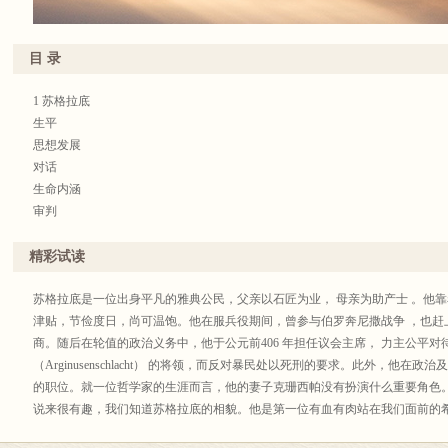
学（孔孟老庄思想），以及译解传统经典《论语》《孟子》《老子》《庄子》
«
深。
重返哲思之源，见证
超凡入圣的极致
潜能
抛却神的光辉，从“人”的角度认识四哲——四哲与我们一样，皆处于人的境遇
傅佩荣教授兼具中西文化之深厚学养，集四十年潜心研学之心得，以哲学建构
目 录
意义？又是怎样击破虚无、困顿、生死、人性限制的枷锁，进而超凡入圣，升
桥梁，堪称中西文化之摆渡者。傅佩荣教授治学态度严谨，理论创见迭出，在
类文明思想范式的缔造者？雅斯贝尔斯以哲学家之睿智与广博及其自身的曲折
1 苏格拉底
核心，让我们得以取法圣哲，直面对终极问题，寻找独属于自己生命的答案。
生平
思想发展
«
对话
装帧典雅考究，向哲学经典与思想范式的缔造者致敬
方脊小精装，以理性的深蓝为主色调，烫金四哲之名及精致纹样，是后人以纸
生命内涵
泽后代的智慧，为我们开智启明。
审判
柏拉图笔下的苏格拉底
影响
精彩试读
历久弥新的意义
2 佛陀
苏格拉底是一位出身平凡的雅典公民，父亲以石匠为业， 母亲为助产士 。他
生平
津贴，节俭度日，尚可温饱。他在服兵役期间，曾参与伯罗奔尼撒战争 ，也赶
教义与禅定
商。随后在轮值的政治义务中，他于公元前406 年担任议会主席， 力主公平
教义的叙述
（Arginusenschlacht） 的将领，而反对暴民处以死刑的要求。此外，他
创见
的职位。就一位哲学家的生涯而言，他的妻子克珊西帕没有扮演什么重要角色
影响
说来很有趣，我们知道苏格拉底的相貌。他是第一位有血有肉站在我们面前的
佛陀与佛教对我们有何意义？
貌不扬：他两眼突出，短鼻厚唇，腰围粗巨，蹲在那里活像一个大酒桶。但是他