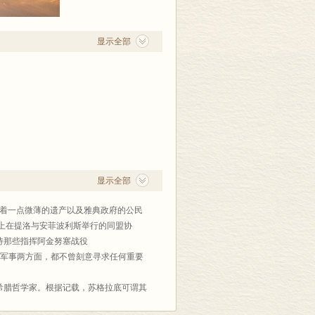
《周易》《大学》《中庸》方面造诣颇
之中，那么，他们是如何看待生命存在的
和逻辑分析的眼光，搭建起东西方思想的
显示全部
华为闪耀着神性光辉的高贵灵魂，成为人
当今学术界享有盛名。
经历，丝丝入扣地剖析了四位圣哲的生命
为碑，为他们献上小小徽章，感激他们惠
显示全部
靠着一点微薄的遗产以及雅典政府的公民
上在提洛与安菲波利斯举行的同盟协
对待那些指挥阿金努塞战役
在政治及军事两方面，都不曾刻意寻求任何重要
。
希腊哲学家。根据记载，苏格拉底可谓其
这种粗糙的体格，却也颇耐风寒， 能