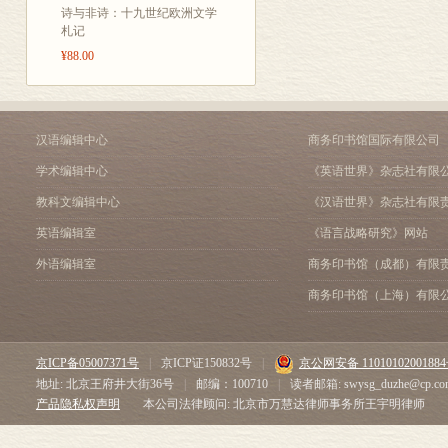
一、魏晋南北朝时期山西民
诗与非诗：十九世纪欧洲文学
二、魏晋南北朝时期人物传
札记
三、魏晋南北朝时期地方风
¥88.00
四、魏晋南北朝时期幻想故
五、北朝民歌思想内容与地
六、志人志怪小说为主的文
七、魏晋南北朝文学的多重
汉语编辑中心
商务印书馆国际有限公司
第四章 唐代山西民间文学2
学术编辑中心
《英语世界》杂志社有限
一、唐代山西民间文学发展
教科文编辑中心
《汉语世界》杂志社有限
二、唐代山西民间传说211
三、唐代山西民间故事249
英语编辑室
《语言战略研究》网站
四、唐代山西戏曲与说唱2
外语编辑室
商务印书馆（成都）有限
第五章 宋代山西民间文学2
一、宋代山西民间文学概述
商务印书馆（上海）有限
二、宋代山西民间传说274
三、宋代山西民间故事301
四、宋金山西戏曲与说唱3
京ICP备05007371号
|
京ICP证150832号
|
京公网安备 1101010200188
第六章 元代山西民间文学3
地址: 北京王府井大街36号
|
邮编：100710
|
读者邮箱: swysg_duzhe@cp.co
一、元代山西民间文学概述
产品隐私权声明
本公司法律顾问: 北京市万慧达律师事务所王宇明律师
二、元代山西民间传说348
三、元代山西民间故事365