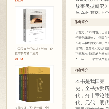
¥59.00
故事类型研究
是在此基础上
中做“长时段”
作者简介
读者加深理解
段友文，1957年生，
神奇、充满魅
学研究所所长，中国民俗
2.本书是我国
长期从事民间文艺学、民
专门史。无论
目2项，教育部人文社科
中国民间文学集成：过程、价
值与参与者口述史
下游家族村落民俗与社会
的探索，都将
2013年）、《古村镇文
¥98.00
内容简介
本书是我国第
史，全书按照历
代，分十章论
代、元代、明
文物实证山西•第一辑（全5