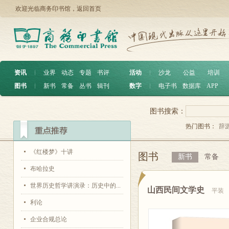
欢迎光临商务印书馆，
返回首页
资讯
︱
业界
动态
专题
书评
活动
︱
沙龙
公益
培训
图书
︱
新书
常备
丛书
辑刊
数字
︱
电子书
数据库
APP
图书搜索：
热门图书：
辞
《红楼梦》十讲
图书
新书
常备
布哈拉史
世界历史哲学讲演录：历史中的...
山西民间文学史
平装
利论
企业合规总论