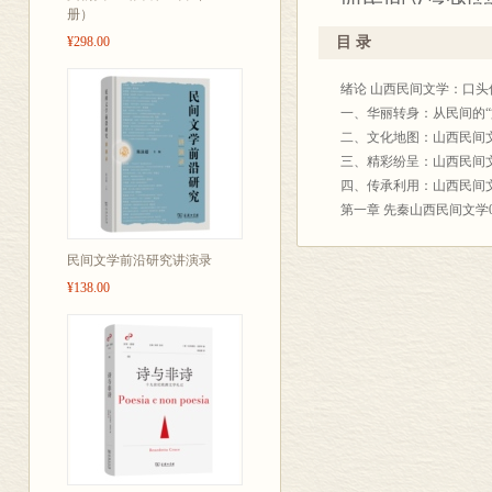
西民间文学的
册）
民间说唱、民
¥298.00
目 录
西民间文学具
绪论 山西民间文学：口头
本书无论在内
一、华丽转身：从民间的“文
索，都将为今
二、文化地图：山西民间文
文学我国优秀
三、精彩纷呈：山西民间文
四、传承利用：山西民间文
留珍贵的民间
第一章 先秦山西民间文学0
一、先秦山西民间文学概述
二、远古时期的神话传说0
民间文学前沿研究讲演录
三、夏、商、周时期的神话
¥138.00
四、春秋战国时期的民间传
五、先秦民间歌谣与原始歌
第二章 两汉山西民间文学1
一、两汉民间文学概述109
二、两汉时期山西民间传说
三、两汉时期的民间传说1
四、郭茂倩与《乐府诗集》
第三章 魏晋南北朝山西民间