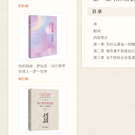
时，她为企业
的真知灼见，
¥58.00
地方难以解释
面。清醒过来
目 录
因素，因为在
步。
序
情更加重要。
——基准沟通公
献词
怎么才能保持
取得超凡结果》
内容简介
企图具有意识
第一章 为什么看似一切顺
第二章 领导者不知道自己
本书用浅显易
弗洛伊德与心
第三章 当个性给企业造成
的、但是经常
业和领导力的
第四章 当企业再现家庭模
你的隐秘，梦知道：治疗师带
触，为你提供
第五章 当人们在群体中发
你潜入一梦一世界
导力研究的令
第六章 当多元化已成趋势
可以马上把它
¥65.00
——瑞士信贷
第七章 当冲突、愤怒和
席行政官戴维•
第八章 当变化是个常量时
第九章 当心理卫生状况
结论:特权、责任和挑战
附录:个人训练技术问卷
作者谢利•雷西
参考文献
中，她侧重从
失败的，既和