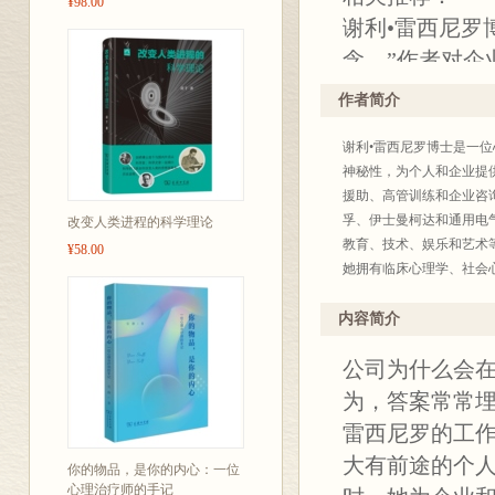
¥98.00
谢利•雷西尼罗
念。”作者对企
会由于自己未
作者简介
场的领导者，
谢利•雷西尼罗博士是一
——欧洲工商
神秘性，为个人和企业提
曼弗雷德•凯茨
援助、高管训练和企业咨
孚、伊士曼柯达和通用电
改变人类进程的科学理论
教育、技术、娱乐和艺术
本书是对心不
¥58.00
她拥有临床心理学、社会
本书中提出了
员。她经常现身电视和广播
升自我意识，
内容简介
——密苏里大学
公司为什么会在
为，答案常常
企业能够承认
雷西尼罗的工
明。可是我们
大有前途的个
你的物品，是你的内心：一位
避重就轻的企
心理治疗师的手记