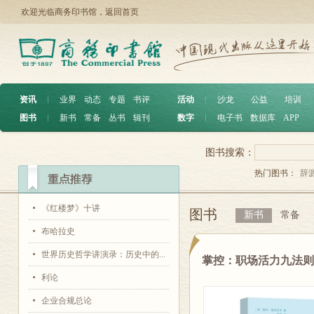
欢迎光临商务印书馆，
返回首页
资讯
︱
业界
动态
专题
书评
活动
︱
沙龙
公益
培训
图书
︱
新书
常备
丛书
辑刊
数字
︱
电子书
数据库
APP
图书搜索：
热门图书：
辞
《红楼梦》十讲
图书
新书
常备
布哈拉史
世界历史哲学讲演录：历史中的...
掌控：职场活力九法
利论
企业合规总论