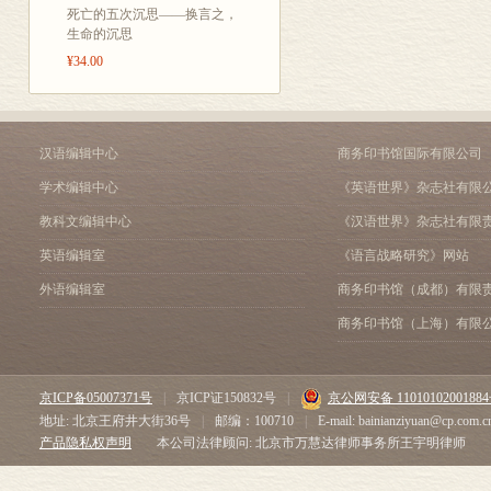
死亡的五次沉思——换言之，
历有关。这虽
生命的沉思
本书作者却把
¥34.00
的行为准则。
理提升到意识
汉语编辑中心
商务印书馆国际有限公司
心理因素，又
说心理意识对
学术编辑中心
《英语世界》杂志社有限
力有着致无穷
教科文编辑中心
《汉语世界》杂志社有限
英语编辑室
《语言战略研究》网站
外语编辑室
商务印书馆（成都）有限
商务印书馆（上海）有限
京ICP备05007371号
|
京ICP证150832号
|
京公网安备 1101010200188
地址: 北京王府井大街36号
|
邮编：100710
|
E-mail: bainianziyuan@cp.com.c
产品隐私权声明
本公司法律顾问: 北京市万慧达律师事务所王宇明律师